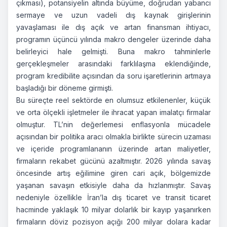
çıkması), potansiyelin altında büyüme, doğrudan yabancı
sermaye ve uzun vadeli dış kaynak girişlerinin
yavaşlaması ile dış açık ve artan finansman ihtiyacı,
programın üçüncü yılında makro dengeler üzerinde daha
belirleyici hale gelmişti. Buna makro tahminlerle
gerçekleşmeler arasındaki farklılaşma eklendiğinde,
program kredibilite açısından da soru işaretlerinin artmaya
başladığı bir döneme girmişti.
Bu süreçte reel sektörde en olumsuz etkilenenler, küçük
ve orta ölçekli işletmeler ile ihracat yapan imalatçı firmalar
olmuştur. TL’nin değerlemesi enflasyonla mücadele
açısından bir politika aracı olmakla birlikte sürecin uzaması
ve içeride programlananın üzerinde artan maliyetler,
firmaların rekabet gücünü azaltmıştır. 2026 yılında savaş
öncesinde artış eğilimine giren cari açık, bölgemizde
yaşanan savaşın etkisiyle daha da hızlanmıştır. Savaş
nedeniyle özellikle İran’la dış ticaret ve transit ticaret
hacminde yaklaşık 10 milyar dolarlık bir kayıp yaşanırken
firmaların döviz pozisyon açığı 200 milyar dolara kadar