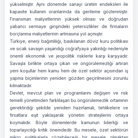
yükselmiştir. Aynı dönemde sanayi üretim endeksleri ile
kapasite kullanım oranlarında da gerileme gözlenmiştir.
Finansman maliyetlerinin yüksek olması ve doğrudan
yabancı sermaye girişindeki yetersizlikler de firmaların
borçlanma maliyetlerinin artmasına yol açmıştır.
Türkiye, enerji bağımlılığı, baskılanan döviz kuru politikası
ve sıcak savaşın yaşandığı coğrafyaya yakınlığı nedeniyle
önemli ekonomik ve jeopolitik risklerle karşı karşıyadır.
Savaşla birlikte ortaya çıkan ve öngörülemezliği artıran
yeni koşullar hem kamu hem de özel sektör açısından iş
yapma biçimlerinin yeniden gözden geçirilmesini zorunlu
kılmaktadır.
Devlet, mevcut plan ve programlarını değişen ve risk
temelli yönetimden farklılaşan bu öngörülemezlik ortamının
gerektirdiği şekilde yeniden hazırlamalı, tehlikelere ve
fırsatlara eşit yaklaşarak yönetim stratejilerini ortaya
koymalıdır. Böyle dönemlerde kamunun liderliği ve
toparlayıcılığı kritik önemdedir. Bu mesele, özel sektörün
mikro politikalarla çözebileceği bir mesele olmaktan