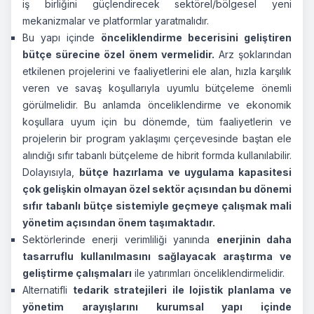
iş birliğini güçlendirecek sektörel/bölgesel yeni
mekanizmalar ve platformlar yaratmalıdır.
Bu yapı içinde
önceliklendirme becerisini geliştiren
bütçe sürecine özel önem vermelidir.
Arz şoklarından
etkilenen projelerini ve faaliyetlerini ele alan, hızla karşılık
veren ve savaş koşullarıyla uyumlu bütçeleme önemli
görülmelidir. Bu anlamda önceliklendirme ve ekonomik
koşullara uyum için bu dönemde, tüm faaliyetlerin ve
projelerin bir program yaklaşımı çerçevesinde baştan ele
alındığı sıfır tabanlı bütçeleme de hibrit formda kullanılabilir.
Dolayısıyla,
bütçe hazırlama ve uygulama kapasitesi
çok gelişkin olmayan özel sektör açısından bu dönemi
sıfır tabanlı bütçe sistemiyle geçmeye çalışmak mali
yönetim açısından önem taşımaktadır.
Sektörlerinde enerji verimliliği yanında
enerjinin daha
tasarruflu kullanılmasını sağlayacak araştırma ve
geliştirme çalışmaları
ile yatırımları önceliklendirmelidir.
Alternatifli
tedarik stratejileri ile lojistik planlama ve
yönetim arayışlarını kurumsal yapı içinde