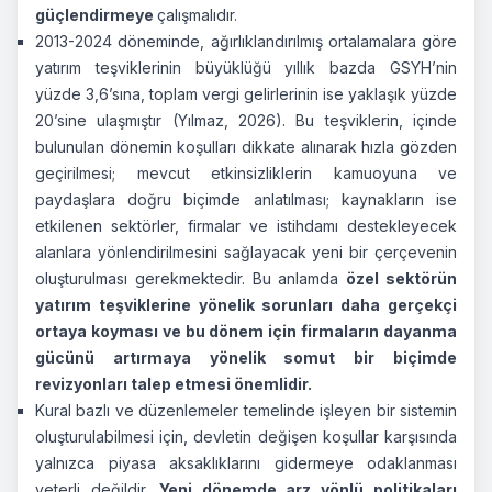
güçlendirmeye
çalışmalıdır.
2013-2024 döneminde, ağırlıklandırılmış ortalamalara göre
yatırım teşviklerinin büyüklüğü yıllık bazda GSYH’nin
yüzde 3,6’sına, toplam vergi gelirlerinin ise yaklaşık yüzde
20’sine ulaşmıştır (Yılmaz, 2026). Bu teşviklerin, içinde
bulunulan dönemin koşulları dikkate alınarak hızla gözden
geçirilmesi; mevcut etkinsizliklerin kamuoyuna ve
paydaşlara doğru biçimde anlatılması; kaynakların ise
etkilenen sektörler, firmalar ve istihdamı destekleyecek
alanlara yönlendirilmesini sağlayacak yeni bir çerçevenin
oluşturulması gerekmektedir. Bu anlamda
özel sektörün
yatırım teşviklerine yönelik sorunları daha gerçekçi
ortaya koyması ve bu dönem için firmaların dayanma
gücünü artırmaya yönelik somut bir biçimde
revizyonları talep etmesi önemlidir.
Kural bazlı ve düzenlemeler temelinde işleyen bir sistemin
oluşturulabilmesi için, devletin değişen koşullar karşısında
yalnızca piyasa aksaklıklarını gidermeye odaklanması
yeterli değildir.
Yeni dönemde arz yönlü politikaları