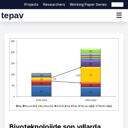
Projects
Researchers
Working Paper Series
Türkçe
tepav
☰
Biyoteknolojide son yıllarda