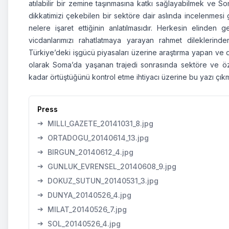
atılabilir bir zemine taşınmasına katkı sağlayabilmek ve S
dikkatimizi çekebilen bir sektöre dair aslında incelenmesi
nelere işaret ettiğinin anlatılmasıdır. Herkesin elind
vicdanlarımızı rahatlatmaya yarayan rahmet dileklerind
Türkiye’deki işgücü piyasaları üzerine araştırma yapan ve dü
olarak Soma’da yaşanan trajedi sonrasında sektöre ve özell
kadar örtüştüğünü kontrol etme ihtiyacı üzerine bu yazı çıkmış
Press
➔
MILLI_GAZETE_20141031_8.jpg
➔
ORTADOGU_20140614_13.jpg
➔
BIRGUN_20140612_4.jpg
➔
GUNLUK_EVRENSEL_20140608_9.jpg
➔
DOKUZ_SUTUN_20140531_3.jpg
➔
DUNYA_20140526_4.jpg
➔
MILAT_20140526_7.jpg
➔
SOL_20140526_4.jpg