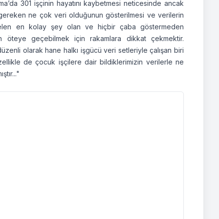
oma’da 301 işçinin hayatını kaybetmesi neticesinde ancak
 gereken ne çok veri olduğunun gösterilmesi ve verilerin
en gelen en kolay şey olan ve hiçbir çaba göstermeden
en öteye geçebilmek için rakamlara dikkat çekmektir.
zenli olarak hane halkı işgücü veri setleriyle çalışan biri
ikle de çocuk işçilere dair bildiklerimizin verilerle ne
tır..."