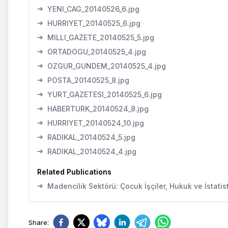
➔
YENI_CAG_20140526_6.jpg
➔
HURRIYET_20140525_6.jpg
➔
MILLI_GAZETE_20140525_5.jpg
➔
ORTADOGU_20140525_4.jpg
➔
OZGUR_GUNDEM_20140525_4.jpg
➔
POSTA_20140525_8.jpg
➔
YURT_GAZETESI_20140525_6.jpg
➔
HABERTURK_20140524_8.jpg
➔
HURRIYET_20140524_10.jpg
➔
RADIKAL_20140524_5.jpg
➔
RADIKAL_20140524_4.jpg
Related Publications
➔
Madencilik Sektörü: Çocuk İşçiler, Hukuk ve İstatist
Share
: