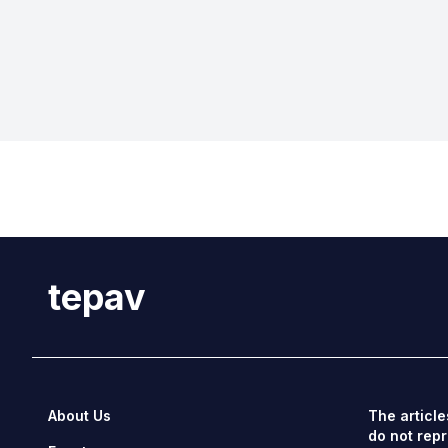
tepav
About Us
The article
do not repr