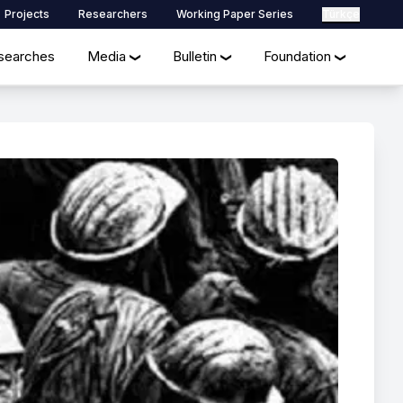
Projects
Researchers
Working Paper Series
Türkçe
searches
Media
Bulletin
Foundation
❯
❯
❯