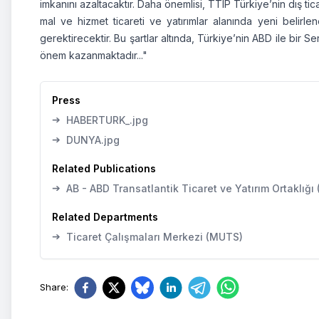
imkanını azaltacaktır. Daha önemlisi, TTIP Türkiye’nin dış t
mal ve hizmet ticareti ve yatırımlar alanında yeni belir
gerektirecektir. Bu şartlar altında, Türkiye’nin ABD ile bir
önem kazanmaktadır..."
Press
➔
HABERTURK_.jpg
➔
DUNYA.jpg
Related Publications
➔
AB - ABD Transatlantik Ticaret ve Yatırım Ortaklığı
Related Departments
➔
Ticaret Çalışmaları Merkezi (MUTS)
Share
: