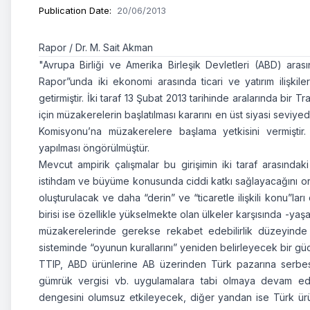
Publication Date
:
20/06/2013
Rapor / Dr. M. Sait Akman
"Avrupa Birliği ve Amerika Birleşik Devletleri (ABD) ara
Rapor”unda iki ekonomi arasında ticari ve yatırım ilişkile
getirmiştir. İki taraf 13 Şubat 2013 tarihinde aralarında bir T
için müzakerelerin başlatılması kararını en üst siyasi seviye
Komisyonu’na müzakerelere başlama yetkisini vermiştir
yapılması öngörülmüştür.
Mevcut ampirik çalışmalar bu girişimin iki taraf arasındaki
istihdam ve büyüme konusunda ciddi katkı sağlayacağını o
oluşturulacak ve daha “derin” ve “ticaretle ilişkili konu”la
birisi ise özellikle yükselmekte olan ülkeler karşısında -yaş
müzakerelerinde gerekse rekabet edebilirlik düzeyind
sisteminde “oyunun kurallarını” yeniden belirleyecek bir güce
TTIP, ABD ürünlerine AB üzerinden Türk pazarına serbest 
gümrük vergisi vb. uygulamalara tabi olmaya devam ede
dengesini olumsuz etkileyecek, diğer yandan ise Türk ürü