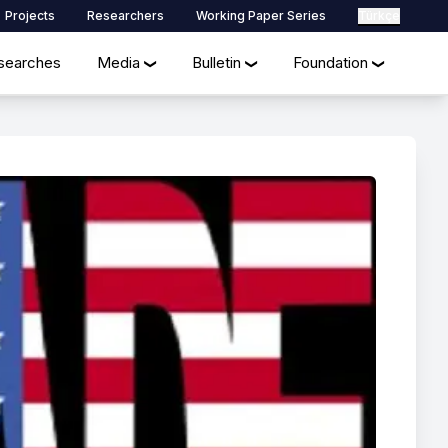
Projects
Researchers
Working Paper Series
Türkçe
searches
Media
Bulletin
Foundation
❯
❯
❯