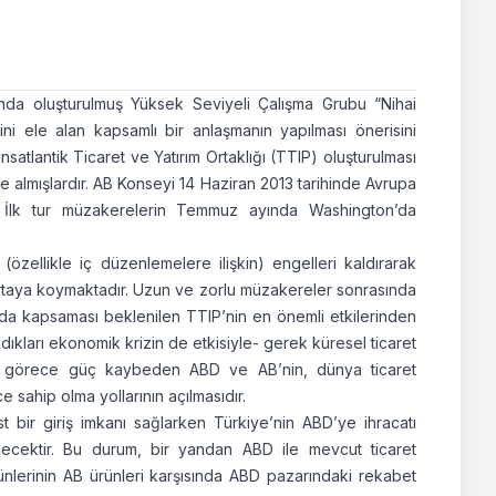
sında oluşturulmuş Yüksek Seviyeli Çalışma Grubu “Nihai
rini ele alan kapsamlı bir anlaşmanın yapılması önerisini
ransatlantik Ticaret ve Yatırım Ortaklığı (TTIP) oluşturulması
de almışlardır. AB Konseyi 14 Haziran 2013 tarihinde Avrupa
. İlk tur müzakerelerin Temmuz ayında Washington’da
 (özellikle iç düzenlemelere ilişkin) engelleri kaldırarak
rtaya koymaktadır. Uzun ve zorlu müzakereler sonrasında
rı da kapsaması beklenilen TTIP’nin en önemli etkilerinden
adıkları ekonomik krizin de etkisiyle- gerek küresel ticaret
e görece güç kaybeden ABD ve AB’nin, dünya ticaret
 sahip olma yollarının açılmasıdır.
bir giriş imkanı sağlarken Türkiye’nin ABD’ye ihracatı
cektir. Bu durum, bir yandan ABD ile mevcut ticaret
nlerinin AB ürünleri karşısında ABD pazarındaki rekabet