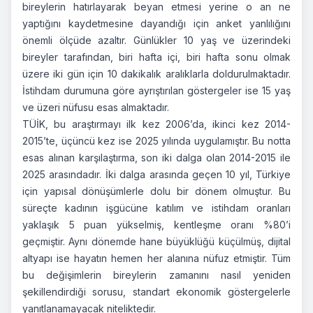
bireylerin hatırlayarak beyan etmesi yerine o an ne
yaptığını kaydetmesine dayandığı için anket yanlılığını
önemli ölçüde azaltır. Günlükler 10 yaş ve üzerindeki
bireyler tarafından, biri hafta içi, biri hafta sonu olmak
üzere iki gün için 10 dakikalık aralıklarla doldurulmaktadır.
İstihdam durumuna göre ayrıştırılan göstergeler ise 15 yaş
ve üzeri nüfusu esas almaktadır.
TÜİK, bu araştırmayı ilk kez 2006’da, ikinci kez 2014-
2015’te, üçüncü kez ise 2025 yılında uygulamıştır. Bu notta
esas alınan karşılaştırma, son iki dalga olan 2014-2015 ile
2025 arasındadır. İki dalga arasında geçen 10 yıl, Türkiye
için yapısal dönüşümlerle dolu bir dönem olmuştur. Bu
süreçte kadının işgücüne katılım ve istihdam oranları
yaklaşık 5 puan yükselmiş, kentleşme oranı %80’i
geçmiştir. Aynı dönemde hane büyüklüğü küçülmüş, dijital
altyapı ise hayatın hemen her alanına nüfuz etmiştir. Tüm
bu değişimlerin bireylerin zamanını nasıl yeniden
şekillendirdiği sorusu, standart ekonomik göstergelerle
yanıtlanamayacak niteliktedir.