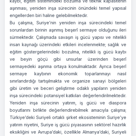
kaybı, eğitim sistemindeki bozulma ve teknik kapasitenin
aşınması, yeniden inşa sürecinin önündeki temel yapısal
engellerden biri haline gelebilmektedir.
Bu çalışma, Suriye’nin yeniden inşa sürecindeki temel
sorunlardan birinin aşınmış beşerî sermaye olduğunu ileri
sürmektedir. Çalışmada savaşın iş gücü yapısı ve nitelikli
insan kaynağı üzerindeki etkileri incelenmekte; sağlık ve
eğitim göstergelerindeki bozulma, nitelikli iş gücü kaybı
ve beyin göçü gibi unsurlar üzerinden beşerî
sermayedeki aşınma ortaya konulmaktadır. Ayrıca beşerî
sermaye kaybının ekonomik toparlanmayı nasıl
sınırlandırdığı tartışılmakta ve organize sanayi bölgeleri
gibi üretim ve beceri geliştirme odaklı yapıların yeniden
inşa sürecindeki potansiyel katkıları değerlendirilmektedir.
Yeniden inşa sürecinin yatırım, iş gücü ve diaspora
boyutlarını birlikte değerlendirebilmek amacıyla çalışma;
Türkiye’deki Suriyeli ortaklı şirket ekosisteminin Suriye’ye
yatırım niyetini, Suriye iş gücü piyasasının sektörel hazırlık
eksikliğini ve Avrupa’daki, özellikle Almanya’daki, Suriyeli