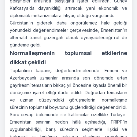
gelişmeler arasında sıkıştığına işaret edilirken, Güney
Kafkasya’da dayanıklılığı artıracak yeni ekonomik ve
diplomatik mekanizmalara ihtiyaç olduğu vurgulandı.
Gürcistan’ın giderek daha öngörülemez hale geldiği
yönündeki değerlendirmeler çerçevesinde, Ermenistan’ın
alternatif transit güzergâh olarak oynayabileceği rol de
gündeme geldi.
Normalleşmenin toplumsal etkilerine
dikkat çekildi
Toplantının kapanış değerlendirmelerinde, Ermeni ve
Azerbaycanlı uzmanlar arasında son dönemde artan
gayriresmî temasların birkaç yıl öncesine kıyasla önemli bir
dönüşüme işaret ettiği ifade edildi. Doğrudan temasların
ve uzman düzeyindeki görüşmelerin, normalleşme
sürecinin toplumsal boyutunu güçlendirdiği değerlendirildi.
Soru-cevap bölümünde ise katılımcılar özellikle Türkiye-
Ermenistan sınırının neden hâlâ açılmadığı, TRIPP’in
uygulanabilirliği, barış sürecinin seçimlerle ilişkisi ve
bölgesel iş birliğinin yalnızca ulaştırma projelerine