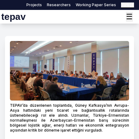
Projects
Researchers
Working Paper Series
Türkçe
tepav
☰
TEPAV’da düzenlenen toplantıda, Güney Kafkasya’nın Avrupa-
Asya hattındaki yeni ticaret ve bağlantısallık rotalarında
üstlenebileceği rol ele alındı. Uzmanlar, Türkiye-Ermenistan
normalleşmesi ile Azerbaycan-Ermenistan barış sürecinin
bölgesel lojistik ağlar, enerji hatları ve ekonomik entegrasyon
açısından kritik bir döneme işaret ettiğini vurguladı.