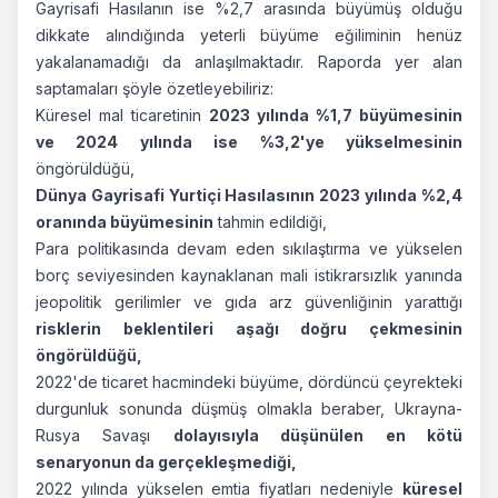
Gayrisafi Hasılanın ise %2,7 arasında büyümüş olduğu
dikkate alındığında yeterli büyüme eğiliminin henüz
yakalanamadığı da anlaşılmaktadır. Raporda yer alan
saptamaları şöyle özetleyebiliriz:
Küresel mal ticaretinin
2023 yılında %1,7 büyümesinin
ve 2024 yılında ise %3,2'ye yükselmesinin
öngörüldüğü,
Dünya Gayrisafi Yurtiçi Hasılasının 2023 yılında %2,4
oranında büyümesinin
tahmin edildiği,
Para politikasında devam eden sıkılaştırma ve yükselen
borç seviyesinden kaynaklanan mali istikrarsızlık yanında
jeopolitik gerilimler ve gıda arz güvenliğinin yarattığı
risklerin beklentileri aşağı doğru çekmesinin
öngörüldüğü,
2022'de ticaret hacmindeki büyüme, dördüncü çeyrekteki
durgunluk sonunda düşmüş olmakla beraber, Ukrayna-
Rusya Savaşı
dolayısıyla düşünülen en kötü
senaryonun da gerçekleşmediği,
2022 yılında yükselen emtia fiyatları nedeniyle
küresel