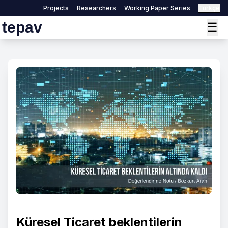
Projects
Researchers
Working Paper Series
Türkçe
tepav
☰
Küresel Ticaret beklentilerin