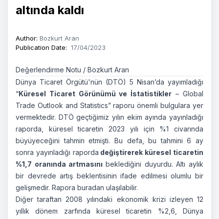
altında kaldı
Author
:
Bozkurt Aran
Publication Date
:
17/04/2023
Değerlendirme Notu / Bozkurt Aran
Dünya Ticaret Örgütü'nün (DTÖ) 5 Nisan’da yayımladığı
“
Küresel Ticaret Görünümü ve İstatistikler
– Global
Trade Outlook and Statistics” raporu önemli bulgulara yer
vermektedir. DTÖ geçtiğimiz yılın ekim ayında yayınladığı
raporda, küresel ticaretin 2023 yılı için %1 civarında
büyüyeceğini tahmin etmişti. Bu defa, bu tahmini 6 ay
sonra yayınladığı raporda
değiştirerek küresel ticaretin
%1,7 oranında artmasını
beklediğini duyurdu. Altı aylık
bir devrede artış beklentisinin ifade edilmesi olumlu bir
gelişmedir. Rapora buradan ulaşılabilir.
Diğer taraftan 2008 yılındaki ekonomik krizi izleyen 12
yıllık dönem zarfında küresel ticaretin %2,6, Dünya