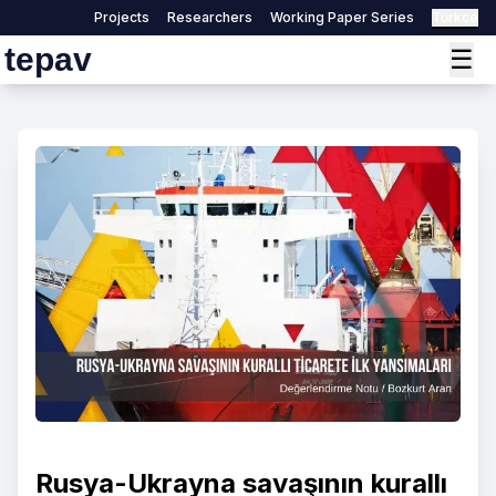
Projects
Researchers
Working Paper Series
Türkçe
tepav
☰
Rusya-Ukrayna savaşının kurallı