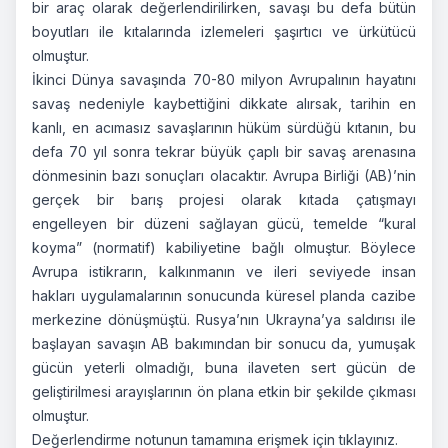
bir araç olarak değerlendirilirken, savaşı bu defa bütün
boyutları ile kıtalarında izlemeleri şaşırtıcı ve ürkütücü
olmuştur.
İkinci Dünya savaşında 70-80 milyon Avrupalının hayatını
savaş nedeniyle kaybettiğini dikkate alırsak, tarihin en
kanlı, en acımasız savaşlarının hüküm sürdüğü kıtanın, bu
defa 70 yıl sonra tekrar büyük çaplı bir savaş arenasına
dönmesinin bazı sonuçları olacaktır. Avrupa Birliği (AB)’nin
gerçek bir barış projesi olarak kıtada çatışmayı
engelleyen bir düzeni sağlayan gücü, temelde “kural
koyma” (normatif) kabiliyetine bağlı olmuştur. Böylece
Avrupa istikrarın, kalkınmanın ve ileri seviyede insan
hakları uygulamalarının sonucunda küresel planda cazibe
merkezine dönüşmüştü. Rusya’nın Ukrayna’ya saldırısı ile
başlayan savaşın AB bakımından bir sonucu da, yumuşak
gücün yeterli olmadığı, buna ilaveten sert gücün de
geliştirilmesi arayışlarının ön plana etkin bir şekilde çıkması
olmuştur.
Değerlendirme notunun tamamına erişmek için
tıklayınız.