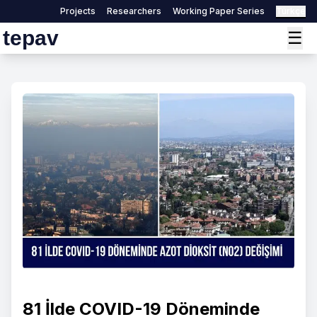
Projects
Researchers
Working Paper Series
Türkçe
tepav
☰
81 İlde COVID-19 Döneminde