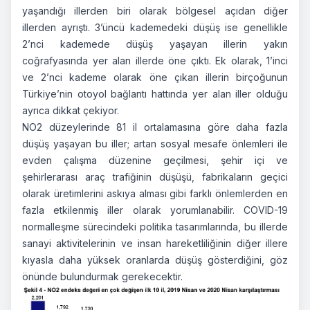
yaşandığı illerden biri olarak bölgesel açıdan diğer
illerden ayrıştı. 3’üncü kademedeki düşüş ise genellikle
2’nci kademede düşüş yaşayan illerin yakın
coğrafyasında yer alan illerde öne çıktı. Ek olarak, 1’inci
ve 2’nci kademe olarak öne çıkan illerin birçoğunun
Türkiye’nin otoyol bağlantı hattında yer alan iller olduğu
ayrıca dikkat çekiyor.
NO2 düzeylerinde 81 il ortalamasına göre daha fazla
düşüş yaşayan bu iller; artan sosyal mesafe önlemleri ile
evden çalışma düzenine geçilmesi, şehir içi ve
şehirlerarası araç trafiğinin düşüşü, fabrikaların geçici
olarak üretimlerini askıya alması gibi farklı önlemlerden en
fazla etkilenmiş iller olarak yorumlanabilir. COVID-19
normalleşme sürecindeki politika tasarımlarında, bu illerde
sanayi aktivitelerinin ve insan hareketliliğinin diğer illere
kıyasla daha yüksek oranlarda düşüş gösterdiğini, göz
önünde bulundurmak gerekecektir.