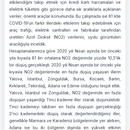
etkilendiğini takip etmek için kredi kartı harcamaları ve
elektrik tüketimi gibi görece daha sık aralıklarla açıklanan
veriler, önemli araçlar konumunda. Bu çalışmada ise 81 ilde
COVID-19’un farklı illerdeki etkilerini takip edebilmek için
araç trafiği, elektrik santralleri ve fabrikalar tarafından
üretilen Azot Dioksit (NO2) verilerini, uydu görüntüleri
aracılığıyla inceldik.
Hesaplamalarımıza göre 2020 yılı Nisan ayında bir önceki
yıla kıyasla 81 ilin ortalama NO2 değerinde yüzde 10,5’lik
bir düşüş gerçekleşti. 2020 yılı Nisan ayında bir önceki yıla
kıyasla NO2 değerlerinde en fazla düşüş yaşayan illerin
Yalova, İstanbul, Zonguldak, Bursa, Kocaeli, Bartın,
Kırklareli, Tekirdağ, Adana ve Edirne olduğunu tespit ettik.
Yalova, İstanbul ve Zonguldak, NO2 değerinde en fazla
düşüşün yaşandığı 1’inci kademe iller olarak düşünülebilir.
1’inci kademeyi takiben en fazla düşüşün gerçekleştiği
2’nci kademedeki düşüş olarak değerlendirdiğimiz iller,
genellikle Marmara ve Karadeniz bölgelerinde yer alırken,
Adana ise bu iki bölgenin dışında en yüksek etkinin