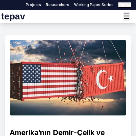
Projects
Researchers
Working Paper Series
Türkçe
tepav
☰
Amerika’nın Demir-Çelik ve