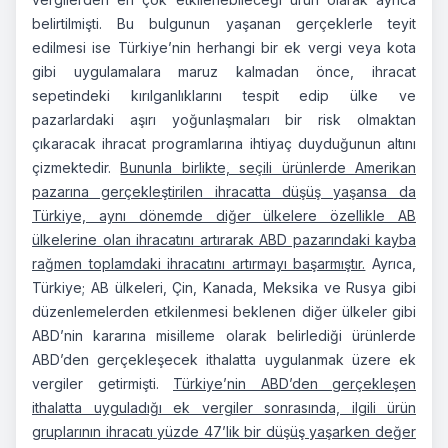
belirtilmişti. Bu bulgunun yaşanan gerçeklerle teyit
edilmesi ise Türkiye’nin herhangi bir ek vergi veya kota
gibi uygulamalara maruz kalmadan önce, ihracat
sepetindeki kırılganlıklarını tespit edip ülke ve
pazarlardaki aşırı yoğunlaşmaları bir risk olmaktan
çıkaracak ihracat programlarına ihtiyaç duyduğunun altını
çizmektedir.
Bununla birlikte, seçili ürünlerde Amerikan
pazarına gerçekleştirilen ihracatta düşüş yaşansa da
Türkiye, aynı dönemde diğer ülkelere özellikle AB
ülkelerine olan ihracatını artırarak ABD pazarındaki kayba
rağmen toplamdaki ihracatını artırmayı başarmıştır.
Ayrıca,
Türkiye; AB ülkeleri, Çin, Kanada, Meksika ve Rusya gibi
düzenlemelerden etkilenmesi beklenen diğer ülkeler gibi
ABD’nin kararına misilleme olarak belirlediği ürünlerde
ABD’den gerçekleşecek ithalatta uygulanmak üzere ek
vergiler getirmişti.
Türkiye’nin ABD’den gerçekleşen
ithalatta uyguladığı ek vergiler sonrasında, ilgili ürün
gruplarının ihracatı yüzde 47’lik bir düşüş yaşarken değer