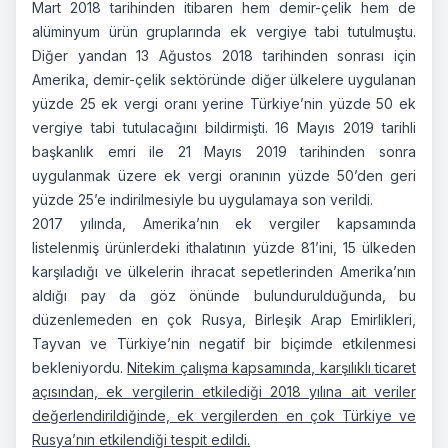
Mart 2018 tarihinden itibaren hem demir-çelik hem de
alüminyum ürün gruplarında ek vergiye tabi tutulmuştu.
Diğer yandan 13 Ağustos 2018 tarihinden sonrası için
Amerika, demir-çelik sektöründe diğer ülkelere uygulanan
yüzde 25 ek vergi oranı yerine Türkiye’nin yüzde 50 ek
vergiye tabi tutulacağını bildirmişti. 16 Mayıs 2019 tarihli
başkanlık emri ile 21 Mayıs 2019 tarihinden sonra
uygulanmak üzere ek vergi oranının yüzde 50’den geri
yüzde 25’e indirilmesiyle bu uygulamaya son verildi.
2017 yılında, Amerika’nın ek vergiler kapsamında
listelenmiş ürünlerdeki ithalatının yüzde 81’ini, 15 ülkeden
karşıladığı ve ülkelerin ihracat sepetlerinden Amerika’nın
aldığı pay da göz önünde bulundurulduğunda, bu
düzenlemeden en çok Rusya, Birleşik Arap Emirlikleri,
Tayvan ve Türkiye’nin negatif bir biçimde etkilenmesi
bekleniyordu.
Nitekim çalışma kapsamında, karşılıklı ticaret
açısından, ek vergilerin etkilediği 2018 yılına ait veriler
değerlendirildiğinde, ek vergilerden en çok Türkiye ve
Rusya’nın etkilendiği tespit edildi.