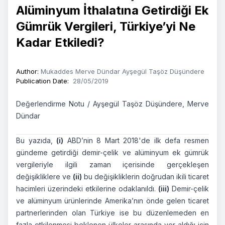
Alüminyum İthalatına Getirdiği Ek
Gümrük Vergileri, Türkiye’yi Ne
Kadar Etkiledi?
Author
:
Mukaddes Merve Dündar
Ayşegül Taşöz Düşündere
Publication Date
:
28/05/2019
Değerlendirme Notu / Ayşegül Taşöz Düşündere, Merve
Dündar
Bu yazıda,
(i)
ABD’nin 8 Mart 2018'de ilk defa resmen
gündeme getirdiği demir-çelik ve alüminyum ek gümrük
vergileriyle ilgili zaman içerisinde gerçekleşen
değişikliklere ve
(ii)
bu değişikliklerin doğrudan ikili ticaret
hacimleri üzerindeki etkilerine odaklanıldı.
(iii)
Demir-çelik
ve alüminyum ürünlerinde Amerika’nın önde gelen ticaret
partnerlerinden olan Türkiye ise bu düzenlemeden en
fazla etkilenmesi beklenen ülkeler arasında yer aldığı için