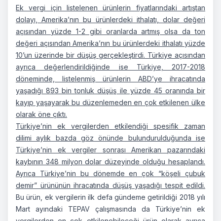
Ek vergi için listelenen ürünlerin fiyatlarındaki artıştan
dolayı, Amerika’nın bu ürünlerdeki ithalatı, dolar değeri
açısından yüzde 1-2 gibi oranlarda artmış olsa da ton
değeri açısından Amerika’nın bu ürünlerdeki ithalatı yüzde
10’un üzerinde bir düşüş gerçekleştirdi. Türkiye açısından
ayrıca değerlendirildiğinde ise Türkiye, 2017-2018
döneminde, listelenmiş ürünlerin ABD’ye ihracatında
yaşadığı 893 bin tonluk düşüş ile yüzde 45 oranında bir
kayıp yaşayarak bu düzenlemeden en çok etkilenen ülke
olarak öne çıktı.
Türkiye’nin ek vergilerden etkilendiği spesifik zaman
dilimi aylık bazda göz önünde bulundurulduğunda ise
Türkiye’nin ek vergiler sonrası Amerikan pazarındaki
kaybının 348 milyon dolar düzeyinde olduğu hesaplandı.
Ayrıca Türkiye’nin bu dönemde en çok “köşeli çubuk
demir” ürününün ihracatında düşüş yaşadığı tespit edildi.
Bu ürün, ek vergilerin ilk defa gündeme getirildiği 2018 yılı
Mart ayındaki TEPAV çalışmasında da Türkiye’nin ek
vergilerden en çok etkilenebileceği ürün olarak ayrıca