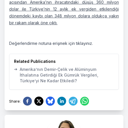
açısından Amerika’nın ihracatındaki düşüş 360 milyon
dolar ile Türkiye’nin 12 aylık ek vergiden etkilendiği
dönemdeki kaybı olan 348 milyon dolara oldukça yakın
bir rakam olarak öne çıktı.
Değerlendirme notuna erişmek için
tıklayınız.
Related Publications
➔
Amerika’nın Demir-Çelik ve Alüminyum
İthalatına Getirdiği Ek Gümrük Vergileri,
Türkiye’yi Ne Kadar Etkiledi?
Share
: