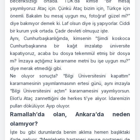
beceriksizliği ortada. TDK’da kimse “Bir mesaj
yayımlıyoruz Ataç için. Çünkü Ataç bizim için, Türkçe için
önemli. Bakalım bu mesaj uygun mu, fotoğraf güzel mi?”
diye bakmıyor demek ki. Laf olsun diye iş yapıyorlar. Ciddi
bir kurum yok ortada. Çadır devleti olmuşuz işte.
Aynı, Cumhurbaşkanlığında, kimsenin “Şimdi koskoca
Cumhurbaşkanına bir kağıt imzalatıp üniversite
kapatıyoruz, acaba bu dosya tekemmül etmiş bir dosya
mı? İmzaya açtığımız kararname metni bu işe uygun mu?”
diye merak etmediği gibi.
Ne oluyor sonuçta? “Bilgi Üniversitesini kapattım”
kararnamesinin yayımlanmasının ertesi günü, aynı imzayla
“Bilgi Üniversitesini açtım” kararnamesini yayımlıyorsun.
Eliot’u Ataç zannettiğini de herkes ti’ye alıyor. İdaremizin
pulları dökülüyor. Ayıp oluyor.
Ramallah’da olan, Ankara’da neden
olamıyor?
İşte bu gibi durumlarda benim aklıma hemen başlıktaki
ifade geliyor. “Memleketin hastanesi neyse postanesi de