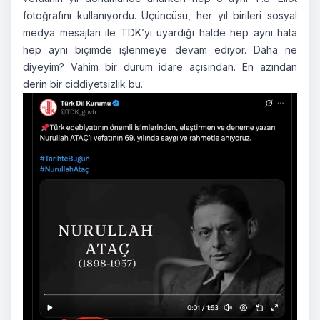
fotoğrafını kullanıyordu. Üçüncüsü, her yıl birileri sosyal
medya mesajları ile TDK’yı uyardığı halde hep aynı hata
hep aynı biçimde işlenmeye devam ediyor. Daha ne
diyeyim? Vahim bir durum idare açısından. En azından
derin bir ciddiyetsizlik bu.