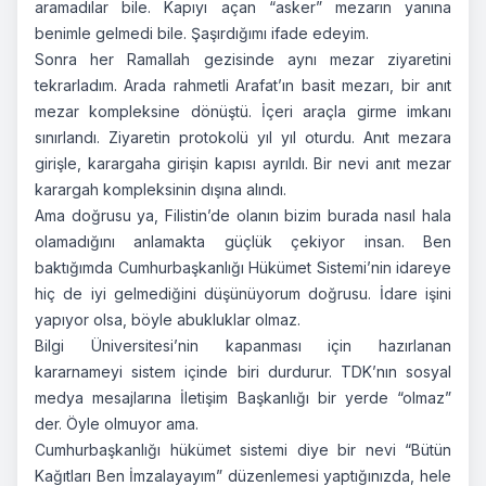
aramadılar bile. Kapıyı açan “asker” mezarın yanına
benimle gelmedi bile. Şaşırdığımı ifade edeyim.
Sonra her Ramallah gezisinde aynı mezar ziyaretini
tekrarladım. Arada rahmetli Arafat’ın basit mezarı, bir anıt
mezar kompleksine dönüştü. İçeri araçla girme imkanı
sınırlandı. Ziyaretin protokolü yıl yıl oturdu. Anıt mezara
girişle, karargaha girişin kapısı ayrıldı. Bir nevi anıt mezar
karargah kompleksinin dışına alındı.
Ama doğrusu ya, Filistin’de olanın bizim burada nasıl hala
olamadığını anlamakta güçlük çekiyor insan. Ben
baktığımda Cumhurbaşkanlığı Hükümet Sistemi’nin idareye
hiç de iyi gelmediğini düşünüyorum doğrusu. İdare işini
yapıyor olsa, böyle abukluklar olmaz.
Bilgi Üniversitesi’nin kapanması için hazırlanan
kararnameyi sistem içinde biri durdurur. TDK’nın sosyal
medya mesajlarına İletişim Başkanlığı bir yerde “olmaz”
der. Öyle olmuyor ama.
Cumhurbaşkanlığı hükümet sistemi diye bir nevi “Bütün
Kağıtları Ben İmzalayayım” düzenlemesi yaptığınızda, hele