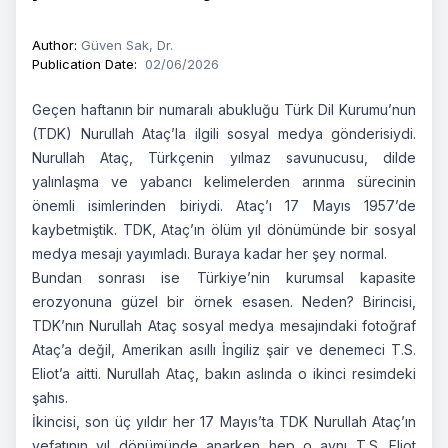
Author
:
Güven Sak, Dr.
Publication Date
:
02/06/2026
Geçen haftanın bir numaralı abukluğu Türk Dil Kurumu’nun
(TDK) Nurullah Ataç’la ilgili sosyal medya gönderisiydi.
Nurullah Ataç, Türkçenin yılmaz savunucusu, dilde
yalınlaşma ve yabancı kelimelerden arınma sürecinin
önemli isimlerinden biriydi. Ataç’ı 17 Mayıs 1957’de
kaybetmiştik. TDK, Ataç’ın ölüm yıl dönümünde bir sosyal
medya mesajı yayımladı. Buraya kadar her şey normal.
Bundan sonrası ise Türkiye’nin kurumsal kapasite
erozyonuna güzel bir örnek esasen. Neden? Birincisi,
TDK’nın Nurullah Ataç sosyal medya mesajındaki fotoğraf
Ataç’a değil, Amerikan asıllı İngiliz şair ve denemeci T.S.
Eliot’a aitti. Nurullah Ataç, bakın aslında o ikinci resimdeki
şahıs.
İkincisi, son üç yıldır her 17 Mayıs’ta TDK Nurullah Ataç’ın
vefatının yıl dönümünde anarken hep o aynı T.S. Eliot