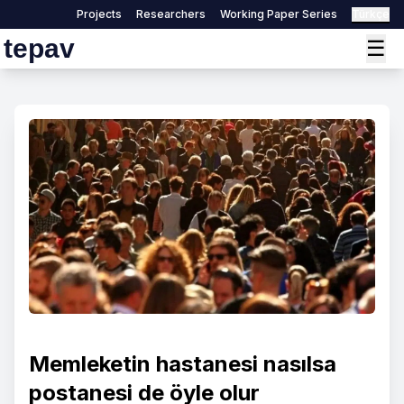
Projects
Researchers
Working Paper Series
Türkçe
tepav
☰
Memleketin hastanesi nasılsa
postanesi de öyle olur