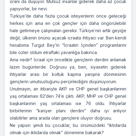
oranı da düşüyor. Mutsuz insanlar giderek daha az çocuk
yapıyorlar, bir nevi.
Türkiye’de daha fazla çocuk isteyenlerin önce geleceği
herkes için ama en çok gençler için daha öngörülebilir
hale getirmeye çalışmaları gerekir. Türkiye’nin artık geyiğe
değil, ülkenin önünü açacak icraata ihtiyacı var. Ben kendi
hesabıma Turgut Bey’in “İcraatın İçinden” programlarını
bile özler oldum etraftaki yavanlığa bakınca.
Ama nedir? İcraat için öncelikle gençlerin derdini anlamak
lazım bugünlerde. Doğrusu ya, ben, siyasetin giderek
ihtiyarlar arası bir koltuk kapma yarışına dönmesinin
gençlerin umutsuzluğunu perçinlediğini düşünüyorum.
Unutmayın, an itibariyle AKP ve CHP genel başkanlarının
yaş ortalaması 62’den 74’e çıktı. AKP, MHP ve CHP genel
başkanlarının yaş ortalaması ise 76 oldu. İhtiyarlar
birbirlerinin “kariyer planı derdini” daha iyi anlıyor
olabilirler ama arada olan gençlere oluyor doğrusu.
Ne yapsın şimdi bu çocuklar, bu önümüzdeki “iktidarda
olmak için iktidarda olmak” dönemine bakarak?