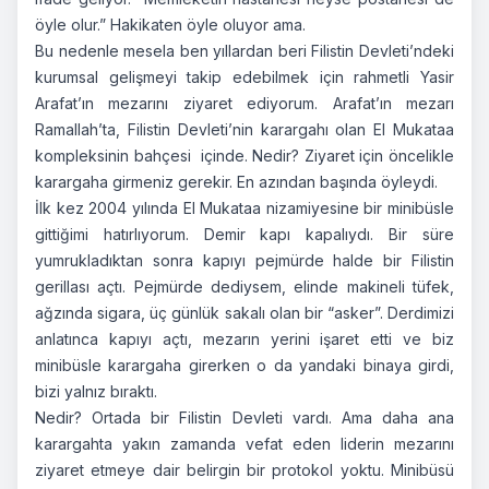
öyle olur.” Hakikaten öyle oluyor ama.
Bu nedenle mesela ben yıllardan beri Filistin Devleti’ndeki
kurumsal gelişmeyi takip edebilmek için rahmetli Yasir
Arafat’ın mezarını ziyaret ediyorum. Arafat’ın mezarı
Ramallah’ta, Filistin Devleti’nin karargahı olan El Mukataa
kompleksinin bahçesi içinde. Nedir? Ziyaret için öncelikle
karargaha girmeniz gerekir. En azından başında öyleydi.
İlk kez 2004 yılında El Mukataa nizamiyesine bir minibüsle
gittiğimi hatırlıyorum. Demir kapı kapalıydı. Bir süre
yumrukladıktan sonra kapıyı pejmürde halde bir Filistin
gerillası açtı. Pejmürde dediysem, elinde makineli tüfek,
ağzında sigara, üç günlük sakalı olan bir “asker”. Derdimizi
anlatınca kapıyı açtı, mezarın yerini işaret etti ve biz
minibüsle karargaha girerken o da yandaki binaya girdi,
bizi yalnız bıraktı.
Nedir? Ortada bir Filistin Devleti vardı. Ama daha ana
karargahta yakın zamanda vefat eden liderin mezarını
ziyaret etmeye dair belirgin bir protokol yoktu. Minibüsü