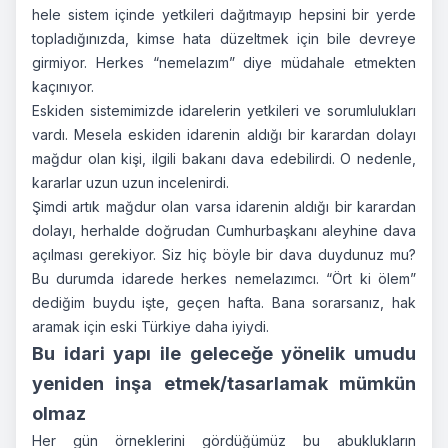
hele sistem içinde yetkileri dağıtmayıp hepsini bir yerde
topladığınızda, kimse hata düzeltmek için bile devreye
girmiyor. Herkes “nemelazım” diye müdahale etmekten
kaçınıyor.
Eskiden sistemimizde idarelerin yetkileri ve sorumlulukları
vardı. Mesela eskiden idarenin aldığı bir karardan dolayı
mağdur olan kişi, ilgili bakanı dava edebilirdi. O nedenle,
kararlar uzun uzun incelenirdi.
Şimdi artık mağdur olan varsa idarenin aldığı bir karardan
dolayı, herhalde doğrudan Cumhurbaşkanı aleyhine dava
açılması gerekiyor. Siz hiç böyle bir dava duydunuz mu?
Bu durumda idarede herkes nemelazımcı. “Ört ki ölem”
dediğim buydu işte, geçen hafta. Bana sorarsanız, hak
aramak için eski Türkiye daha iyiydi.
Bu idari yapı ile geleceğe yönelik umudu
yeniden inşa etmek/tasarlamak mümkün
olmaz
Her gün örneklerini gördüğümüz bu abuklukların