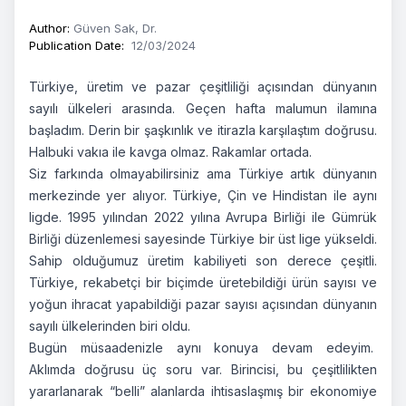
Author
:
Güven Sak, Dr.
Publication Date
:
12/03/2024
Türkiye, üretim ve pazar çeşitliliği açısından dünyanın
sayılı ülkeleri arasında. Geçen hafta malumun ilamına
başladım. Derin bir şaşkınlık ve itirazla karşılaştım doğrusu.
Halbuki vakıa ile kavga olmaz. Rakamlar ortada.
Siz farkında olmayabilirsiniz ama Türkiye artık dünyanın
merkezinde yer alıyor. Türkiye, Çin ve Hindistan ile aynı
ligde. 1995 yılından 2022 yılına Avrupa Birliği ile Gümrük
Birliği düzenlemesi sayesinde Türkiye bir üst lige yükseldi.
Sahip olduğumuz üretim kabiliyeti son derece çeşitli.
Türkiye, rekabetçi bir biçimde üretebildiği ürün sayısı ve
yoğun ihracat yapabildiği pazar sayısı açısından dünyanın
sayılı ülkelerinden biri oldu.
Bugün müsaadenizle aynı konuya devam edeyim.
Aklımda doğrusu üç soru var. Birincisi, bu çeşitlilikten
yararlanarak “belli” alanlarda ihtisaslaşmış bir ekonomiye