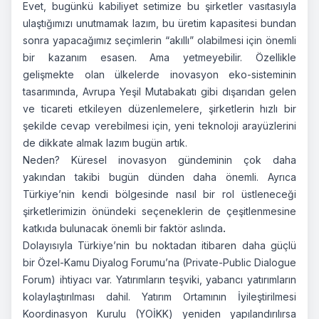
Evet, bugünkü kabiliyet setimize bu şirketler vasıtasıyla
ulaştığımızı unutmamak lazım, bu üretim kapasitesi bundan
sonra yapacağımız seçimlerin “akıllı” olabilmesi için önemli
bir kazanım esasen. Ama yetmeyebilir. Özellikle
gelişmekte olan ülkelerde inovasyon eko-sisteminin
tasarımında, Avrupa Yeşil Mutabakatı gibi dışarıdan gelen
ve ticareti etkileyen düzenlemelere, şirketlerin hızlı bir
şekilde cevap verebilmesi için, yeni teknoloji arayüzlerini
de dikkate almak lazım bugün artık.
Neden? Küresel inovasyon gündeminin çok daha
yakından takibi bugün dünden daha önemli. Ayrıca
Türkiye’nin kendi bölgesinde nasıl bir rol üstleneceği
şirketlerimizin önündeki seçeneklerin de çeşitlenmesine
katkıda bulunacak önemli bir faktör aslında
.
Dolayısıyla Türkiye’nin bu noktadan itibaren daha güçlü
bir Özel-Kamu Diyalog Forumu’na (Private-Public Dialogue
Forum) ihtiyacı var. Yatırımların teşviki, yabancı yatırımların
kolaylaştırılması dahil. Yatırım Ortamının İyileştirilmesi
Koordinasyon Kurulu (YOİKK) yeniden yapılandırılırsa