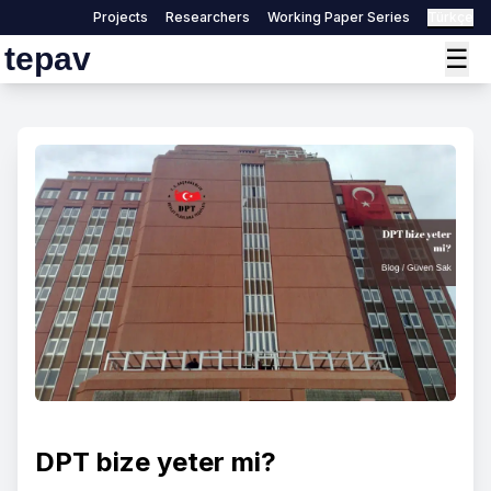
Projects
Researchers
Working Paper Series
Türkçe
tepav
☰
DPT bize yeter mi?