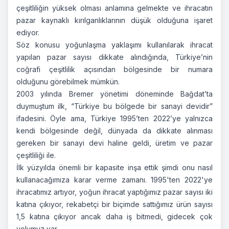
çeşitliliğin yüksek olması anlamına gelmekte ve ihracatın
pazar kaynaklı kırılganlıklarının düşük olduğuna işaret
ediyor.
Söz konusu yoğunlaşma yaklaşımı kullanılarak ihracat
yapılan pazar sayısı dikkate alındığında, Türkiye’nin
coğrafi çeşitlilik açısından bölgesinde bir numara
olduğunu görebilmek mümkün.
2003 yılında Bremer yönetimi döneminde Bağdat’ta
duymuştum ilk, “Türkiye bu bölgede bir sanayi devidir”
ifadesini. Öyle ama, Türkiye 1995’ten 2022’ye yalnızca
kendi bölgesinde değil, dünyada da dikkate alınması
gereken bir sanayi devi haline geldi, üretim ve pazar
çeşitliliği ile.
İlk yüzyılda önemli bir kapasite inşa ettik şimdi onu nasıl
kullanacağımıza karar verme zamanı. 1995'ten 2022'ye
ihracatımız artıyor, yoğun ihracat yaptığımız pazar sayısı iki
katına çıkıyor, rekabetçi bir biçimde sattığımız ürün sayısı
1,5 katına çıkıyor ancak daha iş bitmedi, gidecek çok
yolumuz var.