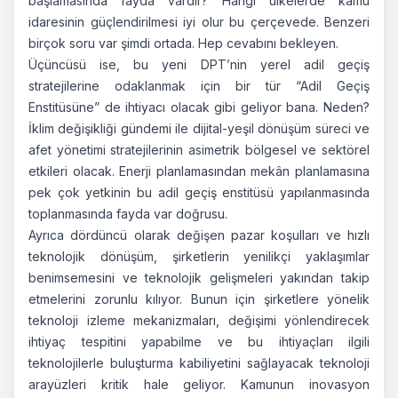
başlamasında fayda vardır? Hangi ülkelerde kamu
idaresinin güçlendirilmesi iyi olur bu çerçevede. Benzeri
birçok soru var şimdi ortada. Hep cevabını bekleyen.
Üçüncüsü ise, bu yeni DPT’nin yerel adil geçiş
stratejilerine odaklanmak için bir tür “Adil Geçiş
Enstitüsüne” de ihtiyacı olacak gibi geliyor bana. Neden?
İklim değişikliği gündemi ile dijital-yeşil dönüşüm süreci ve
afet yönetimi stratejilerinin asimetrik bölgesel ve sektörel
etkileri olacak. Enerji planlamasından mekân planlamasına
pek çok yetkinin bu adil geçiş enstitüsü yapılanmasında
toplanmasında fayda var doğrusu.
Ayrıca dördüncü olarak değişen pazar koşulları ve hızlı
teknolojik dönüşüm, şirketlerin yenilikçi yaklaşımlar
benimsemesini ve teknolojik gelişmeleri yakından takip
etmelerini zorunlu kılıyor. Bunun için şirketlere yönelik
teknoloji izleme mekanizmaları, değişimi yönlendirecek
ihtiyaç tespitini yapabilme ve bu ihtiyaçları ilgili
teknolojilerle buluşturma kabiliyetini sağlayacak teknoloji
arayüzleri kritik hale geliyor. Kamunun inovasyon