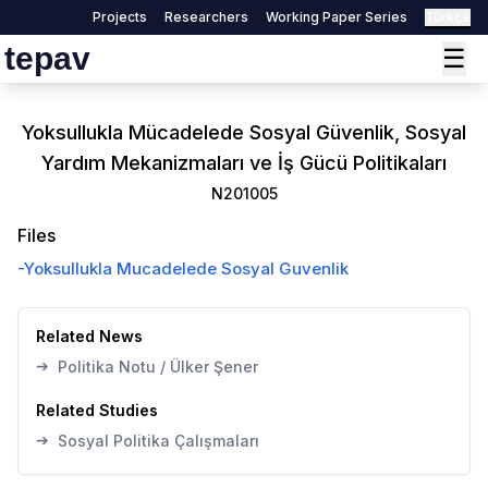
Projects
Researchers
Working Paper Series
Türkçe
tepav
☰
Yoksullukla Mücadelede Sosyal Güvenlik, Sosyal
Yardım Mekanizmaları ve İş Gücü Politikaları
N201005
Files
-
Yoksullukla Mucadelede Sosyal Guvenlik
Related News
➔
Politika Notu / Ülker Şener
Related Studies
➔
Sosyal Politika Çalışmaları