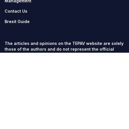
Management
Contact Us
Brexit Guide
The articles and opinions on the TEPAV website are solely
those of the authors and do not represent the official
views of TEPAV.
© TEPAV, all rights reserved unless otherwise stated.
Söğütözü Cad. No:43 TOBB-ETÜ Campus, Section 2,
06560
Söğütözü-Ankara
Phone:
+90 312 292 5500
Fax: +90 312 292 5555
tepav@tepav.org.tr
/
tepav.org.tr