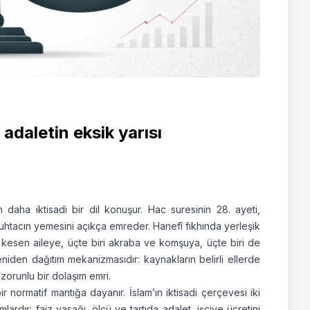
 adaletin eksik yarısı
n daha iktisadi bir dil konuşur. Hac suresinin 28. ayeti,
tacın yemesini açıkça emreder. Hanefî fıkhında yerleşik
i kesen aileye, üçte biri akraba ve komşuya, üçte biri de
niden dağıtım mekanizmasıdır: kaynakların belirli ellerde
 zorunlu bir dolaşım emri.
ir normatif mantığa dayanır. İslam’ın iktisadi çerçevesi iki
lardır: faiz yasağı, ölçü ve tartıda adalet, işçiye ücretini