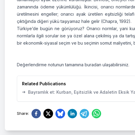
zamanında ödeme yükümlülüğü. İkincisi, onarıcı normlardır:
üretilmesini engeller; onarıcı ayak üretilen eşitsizliği tel
çıktığında diğeri yükü taşıyamaz hale gelir (Chapra, 1992).
Türkiye’de bugün ne görüyoruz? Onarıcı normlar, yani k
normlarla ilgili sorular ise ya özel alana çekilmiş ya da tart
bir ekonomik-siyasal seçim ve bu seçimin somut maliyetini, b
Değerlendirme notunun tamamına
buradan
ulaşabilirsiniz.
Related Publications
➔
Bayramlık et: Kurban, Eşitsizlik ve Adaletin Eksik Ya
Share
: