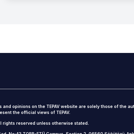
s and opinions on the TEPAV website are solely those of the au
esent the official views of TEPAV.
l rights reserved unless otherwise stated.
Cad. No:43 TOBB-ETÜ Campus, Section 2, 06560
Söğütözü-An