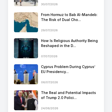
30/07/2026
From Hormuz to Bab Al-Mandeb:
The Risk of Dual Cho...
29/07/2026
How Is Religious Authority Being
Reshaped in the D...
07/07/2026
Cyprus Problem During Cyprus’
EU Presidency...
06/07/2026
The Real and Potential Impacts
of Trump 2.0 Polici...
24/06/2026