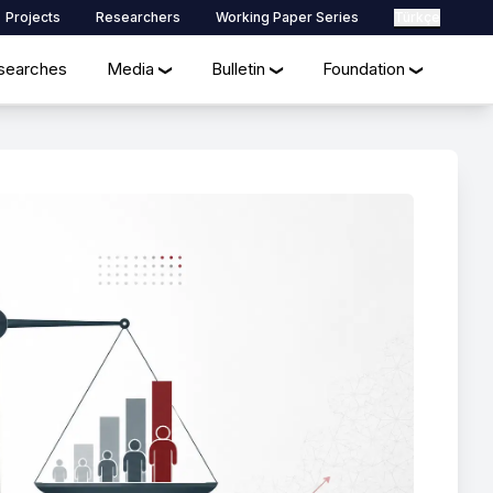
Projects
Researchers
Working Paper Series
Türkçe
searches
Media
Bulletin
Foundation
❯
❯
❯