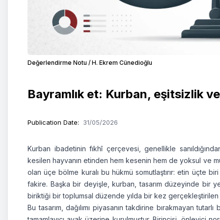
Değerlendirme Notu / H. Ekrem Cünedioğlu
Bayramlık et: Kurban, eşitsizlik ve
Publication Date
:
31/05/2026
Kurban ibadetinin fıkhî çerçevesi, genellikle sanıldığında
kesilen hayvanın etinden hem kesenin hem de yoksul ve muh
olan üçe bölme kuralı bu hükmü somutlaştırır: etin üçte bir
fakire. Başka bir deyişle, kurban, tasarım düzeyinde bir ye
biriktiği bir toplumsal düzende yılda bir kez gerçekleştirilen
Bu tasarım, dağılımı piyasanın takdirine bırakmayan tutarlı b
tamamlayıcı ayak üzerine kurulmuştur. Birincisi, önleyici norm