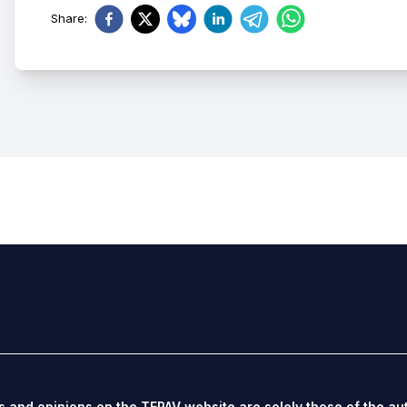
Share
:
s and opinions on the TEPAV website are solely those of the au