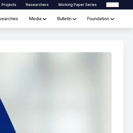
Projects
Researchers
Working Paper Series
Türkçe
searches
Media
Bulletin
Foundation
❯
❯
❯