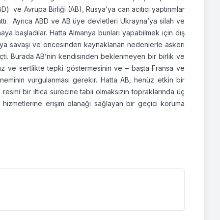
BD) ve Avrupa Birliği (AB), Rusya’ya can acıtıcı yaptırımlar
ttı. Ayrıca ABD ve AB üye devletleri Ukrayna’ya silah ve
ya başladılar. Hatta Almanya bunları yapabilmek için dış
dünya savaşı ve öncesinden kaynaklanan nedenlerle askeri
geçti. Burada AB’nin kendisinden beklenmeyen bir birlik ve
ve sertlikte tepki göstermesinin ve – başta Fransa ve
neminin vurgulanması gerekir. Hatta AB, henüz etkin bir
 resmi bir iltica sürecine tabii olmaksızın topraklarında üç
k hizmetlerine erişim olanağı sağlayan bir geçici koruma