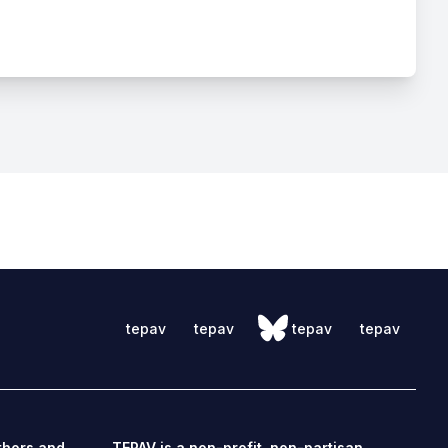
tepav
tepav
tepav
tepav
thors and
TEPAV is a non-profit, non-partisan