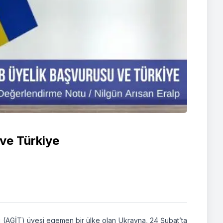
ve Türkiye
latı (AGİT) üyesi egemen bir ülke olan Ukrayna, 24 Şubat’ta