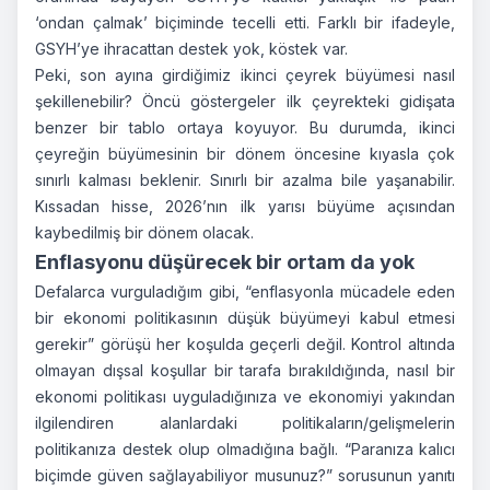
‘ondan çalmak’ biçiminde tecelli etti. Farklı bir ifadeyle,
GSYH’ye ihracattan destek yok, köstek var.
Peki, son ayına girdiğimiz ikinci çeyrek büyümesi nasıl
şekillenebilir? Öncü göstergeler ilk çeyrekteki gidişata
benzer bir tablo ortaya koyuyor. Bu durumda, ikinci
çeyreğin büyümesinin bir dönem öncesine kıyasla çok
sınırlı kalması beklenir. Sınırlı bir azalma bile yaşanabilir.
Kıssadan hisse, 2026’nın ilk yarısı büyüme açısından
kaybedilmiş bir dönem olacak.
Enflasyonu düşürecek bir ortam da yok
Defalarca vurguladığım gibi, “enflasyonla mücadele eden
bir ekonomi politikasının düşük büyümeyi kabul etmesi
gerekir” görüşü her koşulda geçerli değil. Kontrol altında
olmayan dışsal koşullar bir tarafa bırakıldığında, nasıl bir
ekonomi politikası uyguladığınıza ve ekonomiyi yakından
ilgilendiren alanlardaki politikaların/gelişmelerin
politikanıza destek olup olmadığına bağlı. “Paranıza kalıcı
biçimde güven sağlayabiliyor musunuz?” sorusunun yanıtı