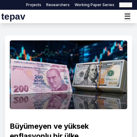
Projects
Researchers
Working Paper Series
Türkçe
tepav
☰
Büyümeyen ve yüksek
enflasyonlu bir ülke