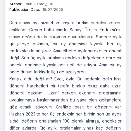
Author
:
Fatih Özatay, Dr.
Publication Date
:
18/07/2025
Dün mayıs ayı hizmet ve inşaat üretim endeksi verileri
açıklandı. Geçen hafta içinde Sanayi Üretimi Endeksi’nin
mayıs değeri de kamuoyuna duyurulmuştu. Sadece aylık
gelişmeye bakınca, bir ay öncesine kıyasla her üç
endekste de artış var. Ama elbette aylık hareketler önemli
değil. Son üç aylık ortalama endeks değerlerine göre bir
önceki döneme kıyasla her üçü de artıyor. Ama bir ay
önce durum farklıydı; üçü de azalıyordu.
Karışık oldu değil mi? Evet, öyle. Bu nedenle gelin kısa
dönemli hareketleri bir tarafa bırakıp biraz daha uzun
dönemli bakalım. ‘Uzun’ derken ekonomi programının
uygulanmaya başlanmasından bu yana olan gelişmelere
göz atmak istiyorum. Grafikte basit bir gösterim var.
Haziran 2023’te her üç endeksin her birinin son üç ayda
aldığı değerin ortalamaları 100 olarak alınırsa, endeksler
diğer aylarda (üç aylık ortalamalar yine) kaç değerini