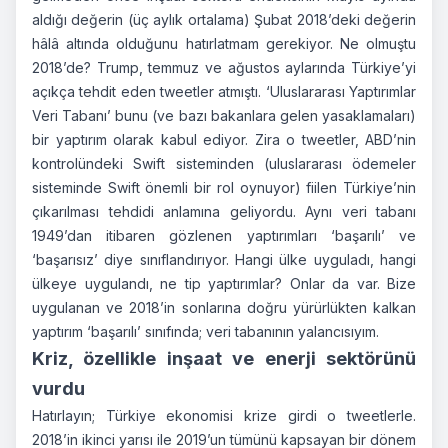
aldığı değerin (üç aylık ortalama) Şubat 2018’deki değerin
hâlâ altında olduğunu hatırlatmam gerekiyor. Ne olmuştu
2018’de? Trump, temmuz ve ağustos aylarında Türkiye’yi
açıkça tehdit eden tweetler atmıştı. ‘Uluslararası Yaptırımlar
Veri Tabanı’ bunu (ve bazı bakanlara gelen yasaklamaları)
bir yaptırım olarak kabul ediyor. Zira o tweetler, ABD’nin
kontrolündeki Swift sisteminden (uluslararası ödemeler
sisteminde Swift önemli bir rol oynuyor) fiilen Türkiye’nin
çıkarılması tehdidi anlamına geliyordu. Aynı veri tabanı
1949’dan itibaren gözlenen yaptırımları ‘başarılı’ ve
‘başarısız’ diye sınıflandırıyor. Hangi ülke uyguladı, hangi
ülkeye uygulandı, ne tip yaptırımlar? Onlar da var. Bize
uygulanan ve 2018’in sonlarına doğru yürürlükten kalkan
yaptırım ‘başarılı’ sınıfında; veri tabanının yalancısıyım.
Kriz, özellikle inşaat ve enerji sektörünü
vurdu
Hatırlayın; Türkiye ekonomisi krize girdi o tweetlerle.
2018’in ikinci yarısı ile 2019’un tümünü kapsayan bir dönem