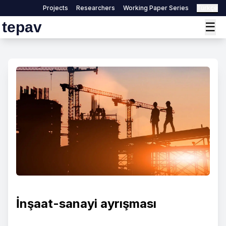
Projects
Researchers
Working Paper Series
Türkçe
tepav
☰
İnşaat-sanayi ayrışması