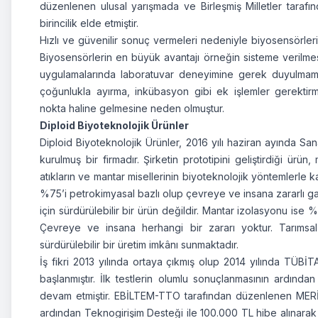
düzenlenen ulusal yarışmada ve Birleşmiş Milletler tarafı
birincilik elde etmiştir.
Hızlı ve güvenilir sonuç vermeleri nedeniyle biyosensörlerin
Biyosensörlerin en büyük avantajı örneğin sisteme verilmes
uygulamalarında laboratuvar deneyimine gerek duyulmaması
çoğunlukla ayırma, inkübasyon gibi ek işlemler gerektir
nokta haline gelmesine neden olmuştur.
Diploid Biyoteknolojik Ürünler
Diploid Biyoteknolojik Ürünler, 2016 yılı haziran ayında 
kurulmuş bir firmadır. Şirketin prototipini geliştirdiği ürü
atıkların ve mantar misellerinin biyoteknolojik yöntemlerle ka
%75’i petrokimyasal bazlı olup çevreye ve insana zararlı gaz
için sürdürülebilir bir ürün değildir. Mantar izolasyonu is
Çevreye ve insana herhangi bir zararı yoktur. Tarımsal a
sürdürülebilir bir üretim imkânı sunmaktadır.
İş fikri 2013 yılında ortaya çıkmış olup 2014 yılında TÜBİT
başlanmıştır. İlk testlerin olumlu sonuçlanmasının ardınd
devam etmiştir. EBİLTEM-TTO tarafından düzenlenen MERİSTE
ardından Teknogirişim Desteği ile 100.000 TL hibe alınarak 