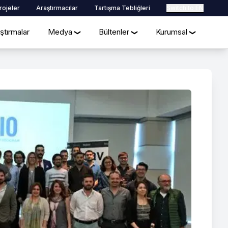
rojeler
Araştırmacılar
Tartışma Tebliğleri
Switch to EN
ştırmalar
Medya
Bültenler
Kurumsal
❯
❯
❯