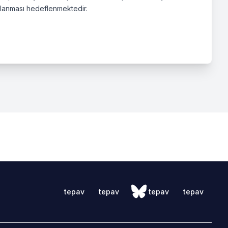
şlanması hedeflenmektedir.
tepav
tepav
tepav
tepav