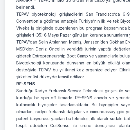
ANKARA – TEPAV’ın BIO 2016-San Francisco’ya götüreceği 
belirlendi.
TEPAV biyoteknoloji girişimcilerini San Francisco‘da 6-9
Convention'a götürme amacıyla Türkiye’nin ilk ve tek Biyote
Viveka iş birliğinde düzenlenen bu program kapsamında başv
girişimleri (35) 8 Mayıs Pazar günü juri karşında sunumlarını y
TEPAV’dan Selin Arslanhan Memiş, Janssen’den Gökhan Er
MSD’den Deniz Öncel’in yeraldığı jurinin yaptığı değer
giderek Entrepreneurship Boot Camp ve yatırımcılarla bulu
Biyoteknoloji konusunda dünyanın en büyük etkiliği ol
desteğiyle TEPAV bu yıl ikinci kez organize ediyor. Etkinl
şirketler üst düzeyde temsil ediliyor.
RF-SENS
Sunduğu Radyo Frekanslı Sensör Teknolojisi girişimi ile se
kurduğu bir spin-off firmadır.
RF-SENS anında ve yerinde, 
kullanımlık biyoçipler tasarlamaktadır. Bu biyoçipler say
olmadan, radyo-frekanslı dalgalar ve immünoassay gibi yönt
patent başvurusu yapılan bu teknoloji, ilk olarak sudaki bak
tespit edebilen
ColiSense
ile ürüne dönüşmesi planlan