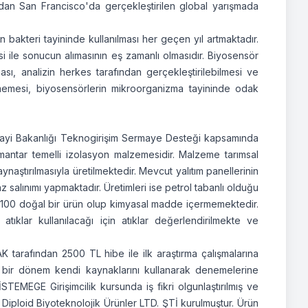
ndan San Francisco'da gerçekleştirilen global yarışmada
 bakteri tayininde kullanılması her geçen yıl artmaktadır.
i ile sonucun alımasının eş zamanlı olmasıdır. Biyosensör
, analizin herkes tarafından gerçekleştirilebilmesi ve
memesi, biyosensörlerin mikroorganizma tayininde odak
Sanayi Bakanlığı Teknogirişim Sermaye Desteği kapsamında
n, mantar temelli izolasyon malzemesidir. Malzeme tarımsal
ynaştırılmasıyla üretilmektedir. Mevcut yalıtım panellerinin
 salınımı yapmaktadır. Üretimleri ise petrol tabanlı olduğu
e %100 doğal bir ürün olup kimyasal madde içermemektedir.
tıklar kullanılacağı için atıklar değerlendirilmekte ve
AK tarafından 2500 TL hibe ile ilk araştırma çalışmalarına
an bir dönem kendi kaynaklarını kullanarak denemelerine
MEGE Girişimcilik kursunda iş fikri olgunlaştırılmış ve
Diploid Biyoteknolojik Ürünler LTD. ŞTİ kurulmuştur. Ürün