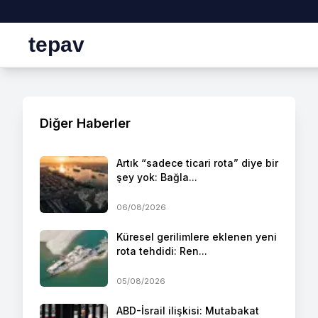
tepav
Diğer Haberler
Artık “sadece ticari rota” diye bir
şey yok: Bağla...
06/08/2026
Küresel gerilimlere eklenen yeni
rota tehdidi: Ren...
05/08/2026
ABD-İsrail ilişkisi: Mutabakat