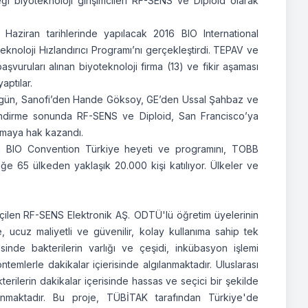
biyoteknoloji girişimcileri RF-SENS ve Diploid olarak
 Haziran tarihlerinde yapılacak 2016 BIO International
knoloji Hızlandırıcı Programı’nı gerçekleştirdi. TEPAV ve
uruları alınan biyoteknoloji firma (13) ve fikir aşaması
aptılar.
gün, Sanofi’den Hande Göksoy, GE’den Ussal Şahbaz ve
lendirme sonunda RF-SENS ve Diploid, San Francisco’ya
şmaya hak kazandı.
an BIO Convention Türkiye heyeti ve programını, TOBB
iğe 65 ülkeden yaklaşık 20.000 kişi katılıyor. Ülkeler ve
çilen
RF-SENS Elektronik AŞ. ODTÜ'lü öğretim üyelerinin
ucuz maliyetli ve güvenilir, kolay kullanıma sahip tek
esinde bakterilerin varlığı ve çeşidi, inkübasyon işlemi
emlerle dakikalar içierisinde algılanmaktadır. Uluslarası
terilerin dakikalar içerisinde hassas ve seçici bir şekilde
maktadır. Bu proje, TÜBİTAK tarafından Türkiye'de