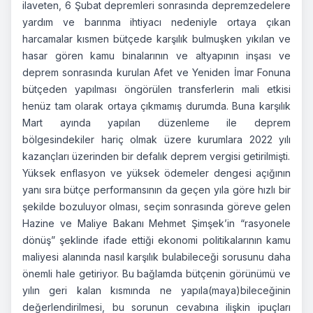
ilaveten, 6 Şubat depremleri sonrasında depremzedelere
yardım ve barınma ihtiyacı nedeniyle ortaya çıkan
harcamalar kısmen bütçede karşılık bulmuşken yıkılan ve
hasar gören kamu binalarının ve altyapının inşası ve
deprem sonrasında kurulan Afet ve Yeniden İmar Fonuna
bütçeden yapılması öngörülen transferlerin mali etkisi
henüz tam olarak ortaya çıkmamış durumda. Buna karşılık
Mart ayında yapılan düzenleme ile deprem
bölgesindekiler hariç olmak üzere kurumlara 2022 yılı
kazançları üzerinden bir defalık deprem vergisi getirilmişti.
Yüksek enflasyon ve yüksek ödemeler dengesi açığının
yanı sıra bütçe performansının da geçen yıla göre hızlı bir
şekilde bozuluyor olması, seçim sonrasında göreve gelen
Hazine ve Maliye Bakanı Mehmet Şimşek’in “rasyonele
dönüş” şeklinde ifade ettiği ekonomi politikalarının kamu
maliyesi alanında nasıl karşılık bulabileceği sorusunu daha
önemli hale getiriyor. Bu bağlamda bütçenin görünümü ve
yılın geri kalan kısmında ne yapıla(maya)bileceğinin
değerlendirilmesi, bu sorunun cevabına ilişkin ipuçları