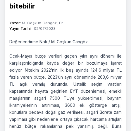
bitebilir
Yazar
:
M. Coşkun Cangöz, Dr.
Yayın Tarihi
:
02/07/2023
Değerlendirme Notu/ M. Coşkun Cangöz
Ocak-Mayıs bütçe verileri geçen yılın aynı dönemi ile
karşılaştırıldığında kayda değer bir bozulmaya işaret
ediyor. Nitekim 2022’nin ilk beş ayında 124,6 milyar TL
fazla veren bütçe, 2023’ün aynı döneminde 263,6 milyar
TL açık vermiş durumda. Üstelik seçim vaatleri
kapsamında hayata geçirilen EYT düzenlemesi, emekli
maaşlarının asgari 7.500 TL’ye yükseltilmesi, bayram
ikramiyelerinin artırılması, 3600 ek gösterge artışı,
konutlara bedava doğal gaz verilmesi, asgari ücrete zam
yapılması gibi nedenlerle ortaya çıkacak harcama artışları
henüz bütçe rakamlarına pek yansımış değil. Buna