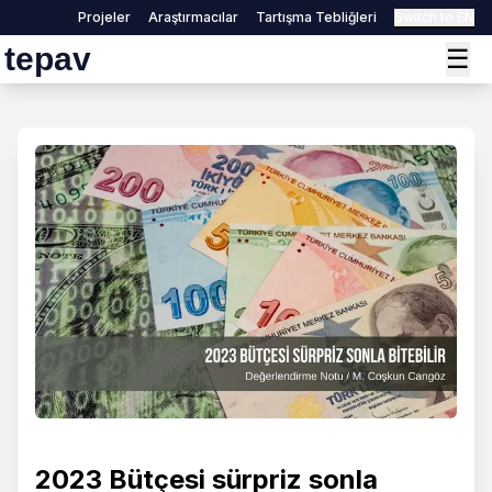
Projeler
Araştırmacılar
Tartışma Tebliğleri
Switch to EN
tepav
☰
2023 Bütçesi sürpriz sonla