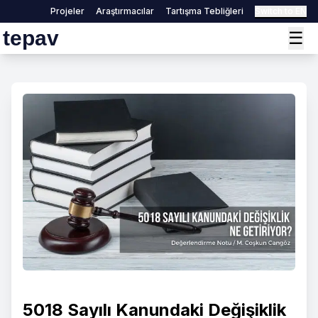
Projeler
Araştırmacılar
Tartışma Tebliğleri
Switch to EN
tepav
☰
5018 Sayılı Kanundaki Değişiklik