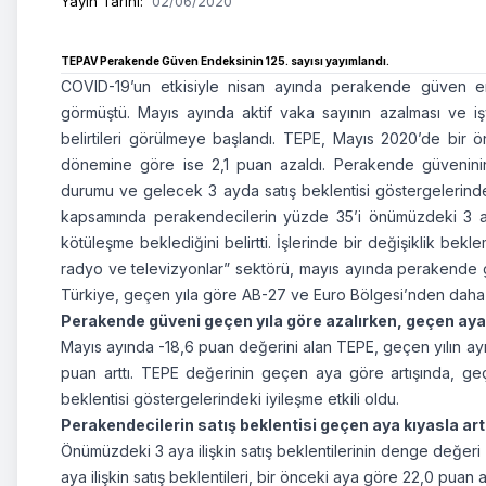
Yayın Tarihi
:
02/06/2020
TEPAV Perakende Güven Endeksinin 125. sayısı yayımlandı.
COVID-19’un etkisiyle nisan ayında perakende güven e
görmüştü. Mayıs ayında aktif vaka sayının azalması ve i
belirtileri görülmeye başlandı. TEPE, Mayıs 2020’de bir ö
dönemine göre ise 2,1 puan azaldı. Perakende güveninin 
durumu ve gelecek 3 ayda satış beklentisi göstergelerindek
kapsamında perakendecilerin yüzde 35’i önümüzdeki 3 ayd
kötüleşme beklediğini belirtti. İşlerinde bir değişiklik bekle
radyo ve televizyonlar” sektörü, mayıs ayında perakende 
Türkiye, geçen yıla göre AB-27 ve Euro Bölgesi’nden daha i
Perakende güveni geçen yıla göre azalırken, geçen aya 
Mayıs ayında -18,6 puan değerini alan TEPE, geçen yılın a
puan arttı. TEPE değerinin geçen aya göre artışında, ge
beklentisi göstergelerindeki iyileşme etkili oldu.
Perakendecilerin satış beklentisi geçen aya kıyasla arta
Önümüzdeki 3 aya ilişkin satış beklentilerinin denge değe
aya ilişkin satış beklentileri, bir önceki aya göre 22,0 puan 