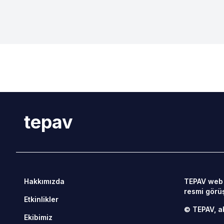
tepav
Hakkımızda
TEPAV web s
resmi görüş
Etkinlikler
© TEPAV, ak
Ekibimiz