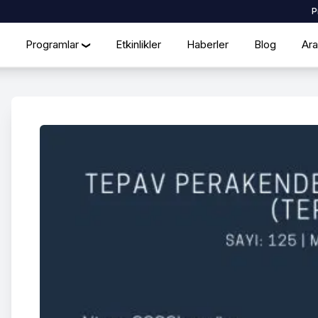
P
Programlar
Etkinlikler
Haberler
Blog
Ara
❯