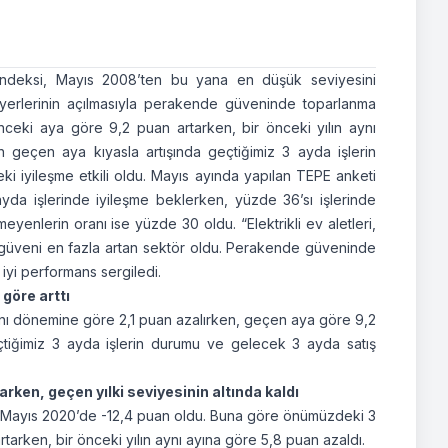
ndeksi, Mayıs 2008’ten bu yana en düşük seviyesini
şyerlerinin açılmasıyla perakende güveninde toparlanma
nceki aya göre 9,2 puan artarken, bir önceki yılın aynı
geçen aya kıyasla artışında geçtiğimiz 3 ayda işlerin
i iyileşme etkili oldu. Mayıs ayında yapılan TEPE anketi
a işlerinde iyileşme beklerken, yüzde 36’sı işlerinde
meyenlerin oranı ise yüzde 30 oldu. “Elektrikli ev aletleri,
güveni en fazla artan sektör oldu. Perakende güveninde
yi performans sergiledi.
göre arttı
ynı dönemine göre 2,1 puan azalırken, geçen aya göre 9,2
çtiğimiz 3 ayda işlerin durumu ve gelecek 3 ayda satış
rken, geçen yılki seviyesinin altında kaldı
ri Mayıs 2020’de -12,4 puan oldu. Buna göre önümüzdeki 3
artarken, bir önceki yılın aynı ayına göre 5,8 puan azaldı.