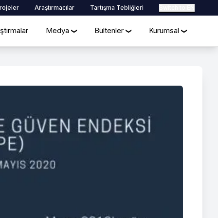
rojeler
Araştırmacılar
Tartışma Tebliğleri
Switch to EN
ştırmalar
Medya
Bültenler
Kurumsal
❯
❯
❯