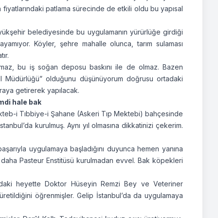
a fiyatlarındaki patlama sürecinde de etkili oldu bu yapısal
üyükşehir belediyesinde bu uygulamanın yürürlüğe girdiği
ulayamıyor. Köyler, şehre mahalle olunca, tarım sulaması
ır.
amaz, bu iş soğan deposu baskını ile de olmaz. Bazen
enel Müdürlüğü” olduğunu düşünüyorum doğrusu ortadaki
raya getirerek yapılacak.
imdi hale bak
 Mekteb-i Tıbbiye-i Şahane (Askeri Tıp Mektebi) bahçesinde
stanbul’da kurulmuş. Aynı yıl olmasına dikkatinizi çekerim.
e başarıyla uygulamaya başladığını duyunca hemen yanına
 daha Pasteur Enstitüsü kurulmadan evvel. Bak köpekleri
daki heyette Doktor Hüseyin Remzi Bey ve Veteriner
üretildiğini öğrenmişler. Gelip İstanbul’da da uygulamaya