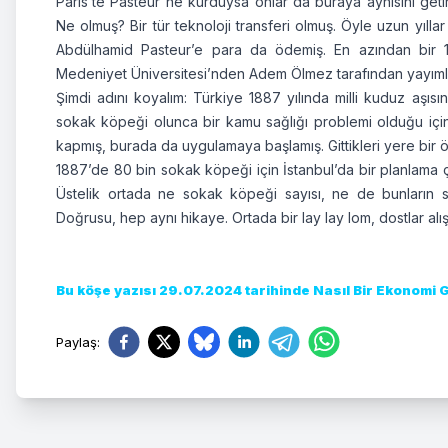
Paris’te Pasteur ne kurduysa onlar da buraya aynısını geti
Ne olmuş? Bir tür teknoloji transferi olmuş. Öyle uzun yıll
Abdülhamid Pasteur’e para da ödemiş. En azından bir 10
Medeniyet Üniversitesi’nden Adem Ölmez tarafından yayıml
Şimdi adını koyalım: Türkiye 1887 yılında milli kuduz aşı
sokak köpeği olunca bir kamu sağlığı problemi olduğu için e
kapmış, burada da uygulamaya başlamış. Gittikleri yere bir
1887’de 80 bin sokak köpeği için İstanbul’da bir planlama ça
Üstelik ortada ne sokak köpeği sayısı, ne de bunların se
Doğrusu, hep aynı hikaye. Ortada bir lay lay lom, dostlar al
Bu köşe yazısı 29.07.2024 tarihinde Nasıl Bir Ekonomi 
Paylaş
: