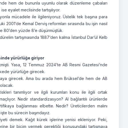
linde hem de bununla uyumlu olarak düzenleme çabaları
se eyalet meclisinde tartışılıyor.
nla mücadele ile ilgileniyoruz. Üstelik tek başına para
buki 2001’de Kemal Derviş reformları sırasında bu işin nasıl
zde 80’den yüzde 8’e düşürmüştük.
ldürelim tartışmasında 1887’den kalma İstanbul Dar’ül Kelb
inde yürürlüğe giriyor
etmişti. Yasa, 12 Temmuz 2024’te AB Resmi Gazetesi’nde
lkede yürürlüğe girecek.
aya girecek. Ama bu arada hem Brüksel’de hem de AB
olacak.
eri tanımlıyor ve ilgili kurumları konu ile ilgili ortak
açlıyor. Nedir standardizasyon? AI bağlantılı ürünlerde
ifikaya bağlanması elbette. Nedir? Üreticilerden malını
 işte bu sürecin başındayız.
yeti demek. Kağıt kürek işlerine yenisi ekleniyor. Peki,
erine bir biçim vermek gerektiği konusundaki tartışmaya