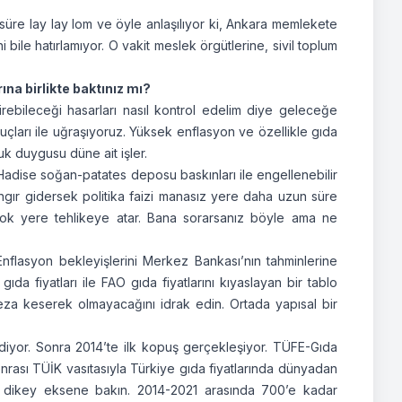
üre lay lay lom ve öyle anlaşılıyor ki, Ankara memlekete
 bile hatırlamıyor. O vakit meslek örgütlerine, sivil toplum
rına birlikte baktınız mı?
rebileceği hasarları nasıl kontrol edelim diye geleceğe
ları ile uğraşıyoruz. Yüksek enflasyon ve özellikle gıda
luk duygusu düne ait işler.
 Hadise soğan-patates deposu baskınları ile engellenebilir
ngır gidersek politika faizi manasız yere daha uzun süre
ni yok yere tehlikeye atar. Bana sorarsanız böyle ama ne
Enflasyon bekleyişlerini Merkez Bankası’nın tahminlerine
da fiyatları ile FAO gıda fiyatlarını kıyaslayan bir tablo
za keserek olmayacağını idrak edin. Ortada yapısal bir
idiyor. Sonra 2014’te ilk kopuş gerçekleşiyor. TÜFE-Gıda
ası TÜİK vasıtasıyla Türkiye gıda fiyatlarında dünyadan
z dikey eksene bakın. 2014-2021 arasında 700’e kadar