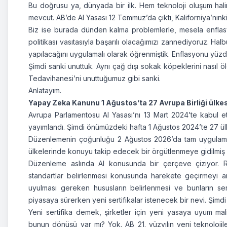
Bu doğrusu ya, dünyada bir ilk. Hem teknoloji oluşum ha
mevcut. AB’de AI Yasası 12 Temmuz’da çıktı, Kaliforniya’nınki i
Biz ise burada dünden kalma problemlerle, mesela enflasyo
politikası vasıtasıyla başarılı olacağımızı zannediyoruz. Hal
yapılacağını uygulamalı olarak öğrenmiştik. Enflasyonu yü
Şimdi sanki unuttuk. Aynı çağ dışı sokak köpeklerini nasıl ö
Tedavihanesi’ni unuttuğumuz gibi sanki.
Anlatayım.
Yapay Zeka Kanunu 1 Ağustos’ta 27 Avrupa Birliği ülkes
Avrupa Parlamentosu AI Yasası’nı 13 Mart 2024’te kabul 
yayımlandı. Şimdi önümüzdeki hafta 1 Ağustos 2024’te 27 ü
Düzenlemenin çoğunluğu 2 Ağustos 2026’da tam uygulam
ülkelerinde konuyu takip edecek bir örgütlenmeye gidilmiş 
Düzenleme aslında AI konusunda bir çerçeve çiziyor. Riskl
standartlar belirlenmesi konusunda harekete geçirmeyi am
uyulması gereken hususların belirlenmesi ve bunların sert
piyasaya sürerken yeni sertifikalar istenecek bir nevi. Şimdi
Yeni sertifika demek, şirketler için yeni yasaya uyum mali
bunun dönüşü var mı? Yok. AB 21. yüzyılın yeni teknolojil