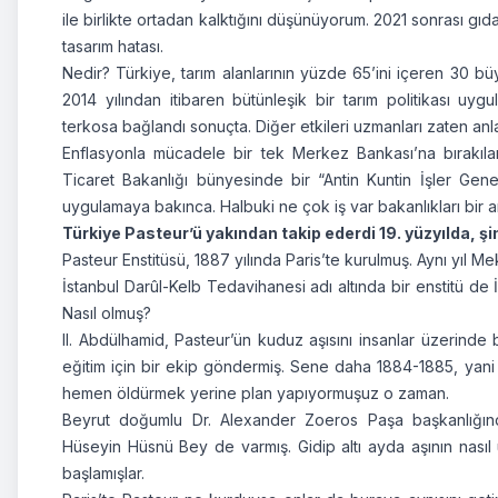
ile birlikte ortadan kalktığını düşünüyorum. 2021 sonrası gıd
tasarım hatası.
Nedir? Türkiye, tarım alanlarının yüzde 65’ini içeren 30 b
2014 yılından itibaren bütünleşik bir tarım politikası uyg
terkosa bağlandı sonuçta. Diğer etkileri uzmanları zaten anlat
Enflasyonla mücadele bir tek Merkez Bankası’na bırakıl
Ticaret Bakanlığı bünyesinde bir “Antin Kuntin İşler G
uygulamaya bakınca. Halbuki ne çok iş var bakanlıkları bir a
Türkiye Pasteur’ü yakından takip ederdi 19. yüzyılda, ş
Pasteur Enstitüsü, 1887 yılında Paris’te kurulmuş. Aynı yıl
İstanbul Darûl-Kelb Tedavihanesi adı altında bir enstitü de İ
Nasıl olmuş?
II. Abdülhamid, Pasteur’ün kuduz aşısını insanlar üzerind
eğitim için bir ekip göndermiş. Sene daha 1884-1885, yani
hemen öldürmek yerine plan yapıyormuşuz o zaman.
Beyrut doğumlu Dr. Alexander Zoeros Paşa başkanlığın
Hüseyin Hüsnü Bey de varmış. Gidip altı ayda aşının nasıl 
başlamışlar.