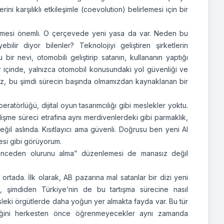
ni karşılıklı etkileşimle (coevolution) belirlemesi için bir
ürütülmesi önemli. O çerçevede yeni yasa da var. Neden bu
bilir diyor bilenler? Teknolojiyi geliştiren şirketlerin
bir nevi, otomobili geliştirip satanın, kullananın yaptığı
ar içinde, yalnızca otomobil konusundaki yol güvenliği ve
seniz, bu şimdi sürecin başında olmamızdan kaynaklanan bir
ratörlüğü, dijital oyun tasarımcılığı gibi meslekler yoktu.
işme süreci etrafına aynı merdivenlerdeki gibi parmaklık,
değil aslında. Kısıtlayıcı ama güvenli. Doğrusu ben yeni AI
esi gibi görüyorum.
n önceden olurunu alma” düzenlemesi de manasız değil
ortada. İlk olarak, AB pazarına mal satanlar bir dizi yeni
 şimdiden Türkiye’nin de bu tartışma sürecine nasıl
esleki örgütlerde daha yoğun yer almakta fayda var. Bu tür
ittiğini herkesten önce öğrenmeyecekler aynı zamanda