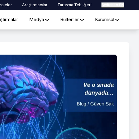
rojeler
Araştırmacılar
Tartışma Tebliğleri
Switch to EN
ştırmalar
Medya
Bültenler
Kurumsal
❯
❯
❯