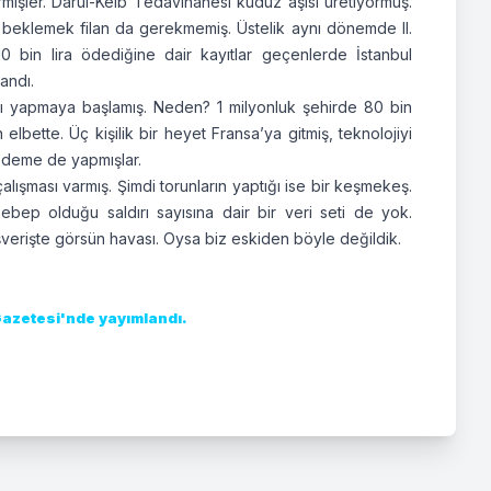
rmişler. Darûl-Kelb Tedavihanesi kuduz aşısı üretiyormuş.
ar beklemek filan da gerekmemiş. Üstelik aynı dönemde II.
 bin lira ödediğine dair kayıtlar geçenlerde İstanbul
andı.
sını yapmaya başlamış. Neden? 1 milyonluk şehirde 80 bin
lbette. Üç kişilik bir heyet Fransa’ya gitmiş, teknolojiyi
 ödeme de yapmışlar.
lışması varmış. Şimdi torunların yaptığı ise bir keşmekeş.
bep olduğu saldırı sayısına dair bir veri seti de yok.
ışverişte görsün havası. Oysa biz eskiden böyle değildik.
Gazetesi'nde yayımlandı.