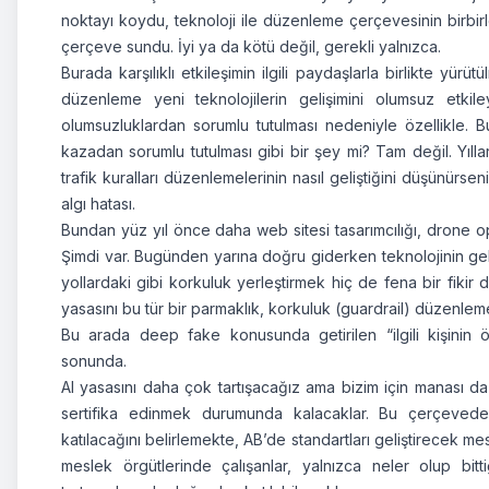
noktayı koydu, teknoloji ile düzenleme çerçevesinin birbirleri
çerçeve sundu. İyi ya da kötü değil, gerekli yalnızca.
Burada karşılıklı etkileşimin ilgili paydaşlarla birlikte y
düzenleme yeni teknolojilerin gelişimini olumsuz etkileye
olumsuzluklardan sorumlu tutulması nedeniyle özellikle. Bu 
kazadan sorumlu tutulması gibi bir şey mi? Tam değil. Yıll
trafik kuralları düzenlemelerinin nasıl geliştiğini düşünür
algı hatası.
Bundan yüz yıl önce daha web sitesi tasarımcılığı, drone ope
Şimdi var. Bugünden yarına doğru giderken teknolojinin gel
yollardaki gibi korkuluk yerleştirmek hiç de fena bir fikir 
yasasını bu tür bir parmaklık, korkuluk (guardrail) düzenlem
Bu arada deep fake konusunda getirilen “ilgili kişini
sonunda.
AI yasasını daha çok tartışacağız ama bizim için manası da 
sertifika edinmek durumunda kalacaklar. Bu çerçevede,
katılacağını belirlemekte, AB’de standartları geliştirecek m
meslek örgütlerinde çalışanlar, yalnızca neler olup b