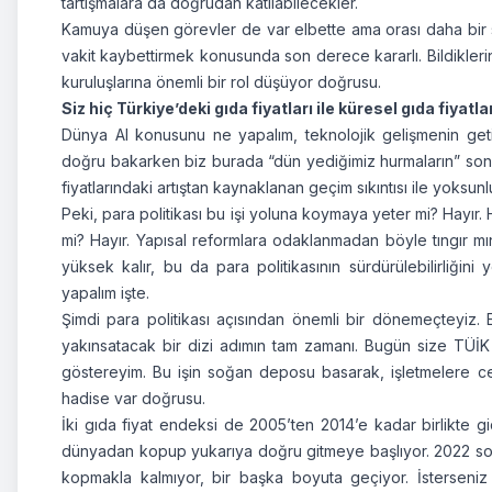
tartışmalara da doğrudan katılabilecekler.
Kamuya düşen görevler de var elbette ama orası daha bir s
vakit kaybettirmek konusunda son derece kararlı. Bildiklerini
kuruluşlarına önemli bir rol düşüyor doğrusu.
Siz hiç Türkiye’deki gıda fiyatları ile küresel gıda fiyatla
Dünya AI konusunu ne yapalım, teknolojik gelişmenin geti
doğru bakarken biz burada “dün yediğimiz hurmaların” sonuç
fiyatlarındaki artıştan kaynaklanan geçim sıkıntısı ile yoksun
Peki, para politikası bu işi yoluna koymaya yeter mi? Hayır.
mi? Hayır. Yapısal reformlara odaklanmadan böyle tıngır mı
yüksek kalır, bu da para politikasının sürdürülebilirliği
yapalım işte.
Şimdi para politikası açısından önemli bir dönemeçteyiz. 
yakınsatacak bir dizi adımın tam zamanı. Bugün size TÜİK gı
göstereyim. Bu işin soğan deposu basarak, işletmelere ce
hadise var doğrusu.
İki gıda fiyat endeksi de 2005’ten 2014’e kadar birlikte g
dünyadan kopup yukarıya doğru gitmeye başlıyor. 2022 sonr
kopmakla kalmıyor, bir başka boyuta geçiyor. İsterseni