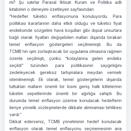
mi? Şu satırlar Parasal İktisat: Kuram ve Politika adlı
kitabımın o deneyimi özetleyen sayfasından:
“Hedefler tüketici enflasyonuna konuluyordu. Para
politikası kararlarının daha etkili olduğu ve tüketici fiyat
endeksinde sözgelimi hava koşulları gibi dışsal unsurlara
bağlı olarak fiyatları değişebilen malları dışarıda bırakan
temel enflasyon göstergeleri seçilmemişti. Bu da
TCMB’nin işini zorlaştıracak bir uygulama olmasına rağmen
özenle seçilmişti, çünkü “kolaylarına gelen endeks
seçildi” türünden para politikasının saygınlığını
zedeleyecek gereksiz tartışmalara meydan vermek
istenilmemişti. Ek olarak, temel göstergelerin dışarıda
tuttukları malların önemli bir kısmı geniş halk kitlelerinin
tüketim sepetlerinde önemli bir ağırlığa sahipti. Bu
durumda temel enflasyon üzerine konulacak hedeflerin
ileriye yönelik sözleşmelerde dikkate alınmaması tehlikesi
vardı.”
Dikkat ederseniz, TCMB yönetiminin hedef konulacak
enflasyon olarak temel enflasyonu seçmemesinin ana