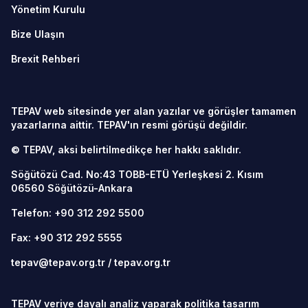
Yönetim Kurulu
Bize Ulaşın
Brexit Rehberi
TEPAV web sitesinde yer alan yazılar ve görüşler tamamen
yazarlarına aittir. TEPAV'ın resmi görüşü değildir.
© TEPAV, aksi belirtilmedikçe her hakkı saklıdır.
Söğütözü Cad. No:43 TOBB-ETÜ Yerleşkesi 2. Kısım
06560
Söğütözü-Ankara
Telefon:
+90 312 292 5500
Fax: +90 312 292 5555
tepav@tepav.org.tr
/
tepav.org.tr
TEPAV veriye dayalı analiz yaparak politika tasarım