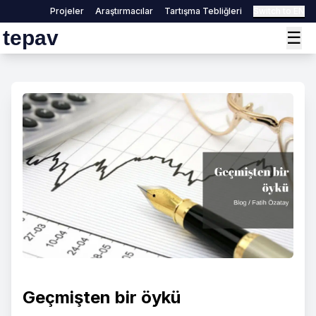
Projeler
Araştırmacılar
Tartışma Tebliğleri
Switch to EN
tepav
☰
Geçmişten bir öykü