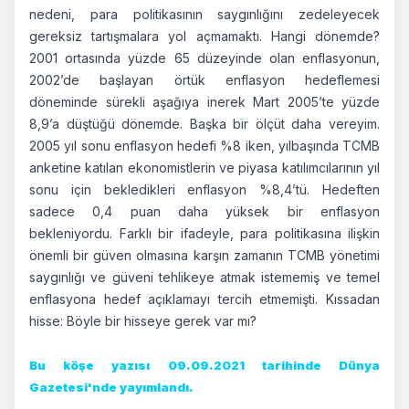
nedeni, para politikasının saygınlığını zedeleyecek
gereksiz tartışmalara yol açmamaktı. Hangi dönemde?
2001 ortasında yüzde 65 düzeyinde olan enflasyonun,
2002’de başlayan örtük enflasyon hedeflemesi
döneminde sürekli aşağıya inerek Mart 2005’te yüzde
8,9’a düştüğü dönemde. Başka bir ölçüt daha vereyim.
2005 yıl sonu enflasyon hedefi %8 iken, yılbaşında TCMB
anketine katılan ekonomistlerin ve piyasa katılımcılarının yıl
sonu için bekledikleri enflasyon %8,4’tü. Hedeften
sadece 0,4 puan daha yüksek bir enflasyon
bekleniyordu. Farklı bir ifadeyle, para politikasına ilişkin
önemli bir güven olmasına karşın zamanın TCMB yönetimi
saygınlığı ve güveni tehlikeye atmak istememiş ve temel
enflasyona hedef açıklamayı tercih etmemişti. Kıssadan
hisse: Böyle bir hisseye gerek var mı?
Bu köşe yazısı 09.09.2021 tarihinde Dünya
Gazetesi'nde yayımlandı.