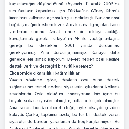
kapatılacağını düşündüğünü söylemiş. 11 Aralık 2006'da
tüm fasılların kapatılması için Türkiye'nin Güney Kıbrıs'a
limanlarını kullanıma açması koşulu getirilmişti. Bunların nasıl
bağdaşacağını kestirmek zor. Ancak daha ilginç olan kamu
yardımları sorunu. Ancak önce bir noktayı açıklığa
kavuşturmak gerek. Türkiye'nin AB ile yaptığı anlaşma
gereği bu destekleri 2001 yılında durdurması
gerekiyormuş. Ama durdur[a]mamışız. Konuyu daha
genelde ele almak istiyorum. Devlet neden özel kesime
destek verir ve desteğini bir türlü kesemez?
Ekonomideki karşılıklı bağımlılıklar
Yaygın söyleme göre, devletin ona buna destek
sağlamasının temel nedeni siyasilerin çıkarlarını kollama
sevdalarıdır. Öyle olduğunu sanmıyorum. İşin içine bu
boyutu sokan siyasiler olmuştur, hatta belki çok olmuştur.
Ama sorun bundan ibaret değil, öyle olsaydı çözümü
kolaydı. Çünkü, toplumumuzda, bu tür bir destek veren
siyasetçi de bundan yararlanan da hoş karşılanmıyor. Bu
"yolsuzluk" olarak görülüyor. Ancak, teşvikler/destekler