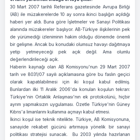
30 Mart 2007 tarihli Referans gazetesinde Avrupa Birliği
(AB) ile müzakerelerde 10 ay sonra ikinci başlığın açıldığı
haberi yer aldı. Buna göre İşletmeler ve Sanayi Politikası
alanında müzakereler başlıyor. AB-Türkiye ilişkilerinin pek
de yürümediği izleniminin hakim olduğu dönemde önemli
bir gelişme. Ancak bu konudaki olumsuz havayı dağıtmaya
yetip yetmeyeceği pek açık değil. Ama olumlu
değerlendirileceği açık.
Haberin kaynağı olan AB Komisyonu'nun 29 Mart 2007
tarih ve 8031/07 sayılı açıklamasına göre bu faslın geçici
olarak kapatılabilmesi için iki koşul kabul edilmiş.
Bunlardan ilki 11 Aralık 2006'da konulan koşulun tekrarı:
Türkiye'nin Ortaklık Anlaşması'nın ek protokolünü, hiçbir
ayrım yapmaksızın uygulaması. Özetle Türkiye'nin Güney
Kıbrıs'a limanlarını kullanıma açmayı kabul etmesi.
İkinci koşul ise teknik nitelikte. Türkiye, AB Komisyonuna,
sanayide rekabet gücünü artırmaya yönelik bir sanayi
politikası stratejisi sunacak. Bu 2003 yılında hazırlanan