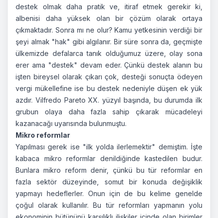
destek olmak daha pratik ve, itiraf etmek gerekir ki,
albenisi daha yüksek olan bir çözüm olarak ortaya
çıkmaktadır. Sonra mı ne olur? Kamu yetkesinin verdiği bir
şeyi almak "hak" gibi algılanır. Bir süre sonra da, geçmişte
ülkemizde defalarca tanık olduğumuz üzere, olay sona
erer ama "destek" devam eder. Çünkü destek alanın bu
işten bireysel olarak çıkarı çok, desteği sonuçta ödeyen
vergi mükellefine ise bu destek nedeniyle düşen ek yük
azdır. Vilfredo Pareto XX. yüzyıl başında, bu durumda ilk
grubun olaya daha fazla sahip çıkarak mücadeleyi
kazanacağı uyarısında bulunmuştu.
Mikro reformlar
Yapılması gerek ise "ilk yolda ilerlemektir" demiştim. İşte
kabaca mikro reformlar denildiğinde kastedilen budur.
Bunlara mikro reform denir, çünkü bu tür reformlar en
fazla sektör düzeyinde, somut bir konuda değişiklik
yapmayı hedeflerler. Onun için de bu kelime genelde
çoğul olarak kullanılır. Bu tür reformları yapmanın yolu
ekonominin bütününü karşılıklı ilişkiler içinde olan birimler