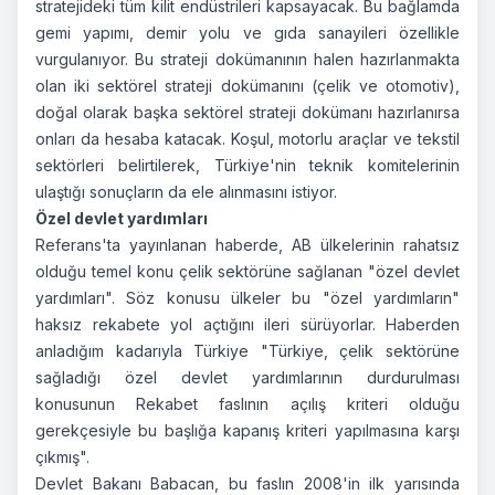
stratejideki tüm kilit endüstrileri kapsayacak. Bu bağlamda
gemi yapımı, demir yolu ve gıda sanayileri özellikle
vurgulanıyor. Bu strateji dokümanının halen hazırlanmakta
olan iki sektörel strateji dokümanını (çelik ve otomotiv),
doğal olarak başka sektörel strateji dokümanı hazırlanırsa
onları da hesaba katacak. Koşul, motorlu araçlar ve tekstil
sektörleri belirtilerek, Türkiye'nin teknik komitelerinin
ulaştığı sonuçların da ele alınmasını istiyor.
Özel devlet yardımları
Referans'ta yayınlanan haberde, AB ülkelerinin rahatsız
olduğu temel konu çelik sektörüne sağlanan "özel devlet
yardımları". Söz konusu ülkeler bu "özel yardımların"
haksız rekabete yol açtığını ileri sürüyorlar. Haberden
anladığım kadarıyla Türkiye "Türkiye, çelik sektörüne
sağladığı özel devlet yardımlarının durdurulması
konusunun Rekabet faslının açılış kriteri olduğu
gerekçesiyle bu başlığa kapanış kriteri yapılmasına karşı
çıkmış".
Devlet Bakanı Babacan, bu faslın 2008'in ilk yarısında