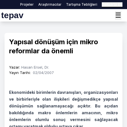
Projeler
Araştırmacılar
Tartışma Tebliğleri
Switch to EN
tepav
☰
Yapısal dönüşüm için mikro
reformlar da önemli
Yazar
:
Hasan Ersel, Dr.
Yayın Tarihi
:
02/04/2007
Ekonomideki birimlerin davranışları, organizasyonları
ve birbirleriyle olan ilişkileri değişmedikçe yapısal
dönüşümün sağlanamayacağı açıktır. Bu açıdan
bakıldığında makro önlemlerin amacının, mikro
önlemlerin olumlu sonuç vermesini sağlayacak
ortamı yaratmak olduğu ortaya çıkar.