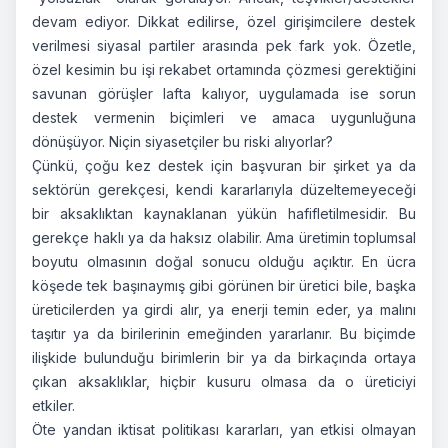
devam ediyor. Dikkat edilirse, özel girişimcilere destek
verilmesi siyasal partiler arasında pek fark yok. Özetle,
özel kesimin bu işi rekabet ortamında çözmesi gerektiğini
savunan görüşler lafta kalıyor, uygulamada ise sorun
destek vermenin biçimleri ve amaca uygunluğuna
dönüşüyor. Niçin siyasetçiler bu riski alıyorlar?
Çünkü, çoğu kez destek için başvuran bir şirket ya da
sektörün gerekçesi, kendi kararlarıyla düzeltemeyeceği
bir aksaklıktan kaynaklanan yükün hafifletilmesidir. Bu
gerekçe haklı ya da haksız olabilir. Ama üretimin toplumsal
boyutu olmasının doğal sonucu olduğu açıktır. En ücra
köşede tek başınaymış gibi görünen bir üretici bile, başka
üreticilerden ya girdi alır, ya enerji temin eder, ya malını
taşıtır ya da birilerinin emeğinden yararlanır. Bu biçimde
ilişkide bulunduğu birimlerin bir ya da birkaçında ortaya
çıkan aksaklıklar, hiçbir kusuru olmasa da o üreticiyi
etkiler.
Öte yandan iktisat politikası kararları, yan etkisi olmayan