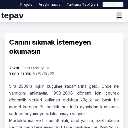
Projeler
Araştırmacılar
Tartışma Tebliğleri
Switch to EN
tepav
☰
Canını sıkmak istemeyen
okumasın
Yazar
:
Fatih Özatay, Dr.
Yayın Tarihi
:
09/03/2009
Sıra 2009'a ilişkin küçülme rakamlarına geldi. Önce ne
yaptığımı anlatayım. 1998-2008 dönemi için çeyrek
dönemlik verileri kullanan oldukça küçük ve basit bir
model kurdum. Bu basitlik her türlü ayrıntıdan kurtularak
sadece büyümeye odaklanmaya yarıyor.
Modelde mal ve hizmet ithalatı, özel yatırım, özel tüketim
ve milli geliri belirleyen dört tane denklem var. 1998'in ilk