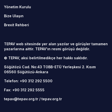
Yönetim Kurulu
Bize Ulaşın
Brexit Rehberi
TEPAV web sitesinde yer alan yazılar ve görüşler tamamen
yazarlarına aittir. TEPAV'ın resmi görüşü değildir.
© TEPAV, aksi belirtilmedikçe her hakkı saklıdır.
Söğütözü Cad. No:43 TOBB-ETÜ Yerleşkesi 2. Kısım
06560
Söğütözü-Ankara
Telefon:
+90 312 292 5500
Fax: +90 312 292 5555
tepav@tepav.org.tr
/
tepav.org.tr