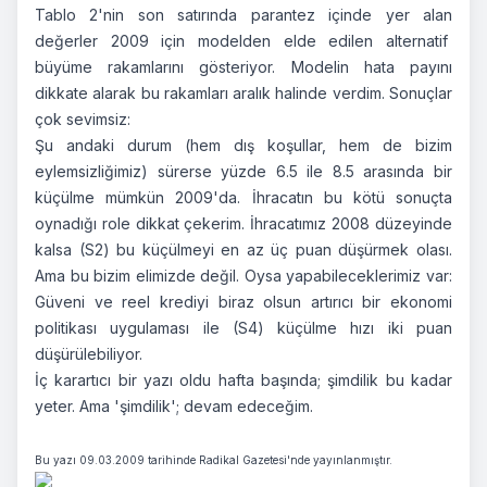
Tablo 2'nin son satırında parantez içinde yer alan
değerler 2009 için modelden elde edilen alternatif
büyüme rakamlarını gösteriyor. Modelin hata payını
dikkate alarak bu rakamları aralık halinde verdim. Sonuçlar
çok sevimsiz:
Şu andaki durum (hem dış koşullar, hem de bizim
eylemsizliğimiz) sürerse yüzde 6.5 ile 8.5 arasında bir
küçülme mümkün 2009'da. İhracatın bu kötü sonuçta
oynadığı role dikkat çekerim. İhracatımız 2008 düzeyinde
kalsa (S2) bu küçülmeyi en az üç puan düşürmek olası.
Ama bu bizim elimizde değil. Oysa yapabileceklerimiz var:
Güveni ve reel krediyi biraz olsun artırıcı bir ekonomi
politikası uygulaması ile (S4) küçülme hızı iki puan
düşürülebiliyor.
İç karartıcı bir yazı oldu hafta başında; şimdilik bu kadar
yeter. Ama 'şimdilik'; devam edeceğim.
Bu yazı 09.03.2009 tarihinde Radikal Gazetesi'nde yayınlanmıştır.