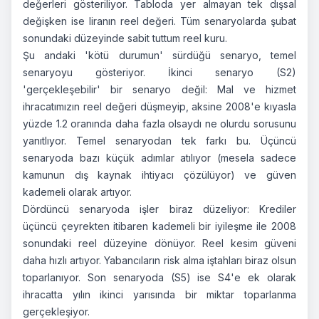
değerleri gösteriliyor. Tabloda yer almayan tek dışsal
değişken ise liranın reel değeri. Tüm senaryolarda şubat
sonundaki düzeyinde sabit tuttum reel kuru.
Şu andaki 'kötü durumun' sürdüğü senaryo, temel
senaryoyu gösteriyor. İkinci senaryo (S2)
'gerçekleşebilir' bir senaryo değil: Mal ve hizmet
ihracatımızın reel değeri düşmeyip, aksine 2008'e kıyasla
yüzde 1.2 oranında daha fazla olsaydı ne olurdu sorusunu
yanıtlıyor. Temel senaryodan tek farkı bu. Üçüncü
senaryoda bazı küçük adımlar atılıyor (mesela sadece
kamunun dış kaynak ihtiyacı çözülüyor) ve güven
kademeli olarak artıyor.
Dördüncü senaryoda işler biraz düzeliyor: Krediler
üçüncü çeyrekten itibaren kademeli bir iyileşme ile 2008
sonundaki reel düzeyine dönüyor. Reel kesim güveni
daha hızlı artıyor. Yabancıların risk alma iştahları biraz olsun
toparlanıyor. Son senaryoda (S5) ise S4'e ek olarak
ihracatta yılın ikinci yarısında bir miktar toparlanma
gerçekleşiyor.