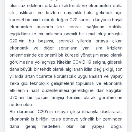
olumsuz etkilerini ortadan kaldırmak ve ekonomileri daha
sıkı, istikrarlı ve krizlere dayanıklı hale getirmek için
küresel bir umut olarak doğan G20 süreci, dünyanın başat
ekonomileri arasında kriz sonrası sağlanan politika
eşgüdümü ile bir anlamda önemli bir umut oluşturmuştu.
G20'nin bu başarısı, sonraki yıllarda ortaya çıkan
ekonomik ve diğer sorunların yanı sıra krizlerin
önlenmesinde de önemli bir küresel yönetişim aracı olarak
görülmesine yol açmıştı. Nitekim COVID-19 salgını, giderek
daha büyük bir tehdit olarak algılanan iklim değişikliği, son
yıllarda artan ticarette korumacılık uygulamaları ve yapay
zekâ gibi teknolojik gelişmelerin toplumsal ve ekonomik
etkilerinin nasıl düzenlenmesi gerektiğine dair kaygılar,
G20’nin bir çözüm arayışı forumu olarak görülmesine
neden oldu.
Bu durumun, G20’nin ortaya çıkışı itibarıyla uluslararası
ekonomik iş birliğini tesis etmeye yönelik bir zeminden
daha geniş hedefleri olan bir yapıya doğru