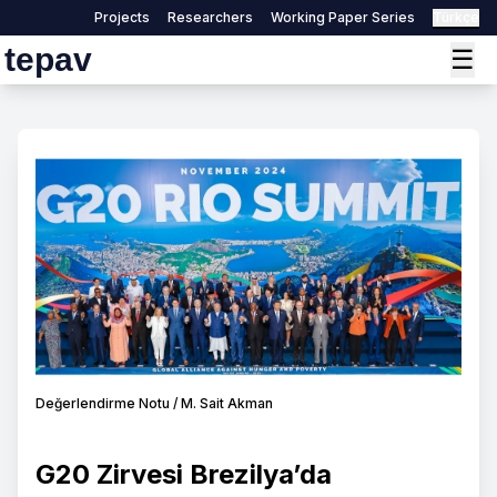
Projects
Researchers
Working Paper Series
Türkçe
tepav
☰
Değerlendirme Notu / M. Sait Akman
G20 Zirvesi Brezilya’da